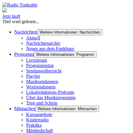
Jetzt läuft
Titel wird gelesen...
Nachrichten
Weitere Informationen: Nachrichten
Aktuell
Nachrichtenarchiv
Neues aus dem Funkhaus
Programm
Weitere Informationen: Programm
Livestream
Programmplan
Sendungsübersicht
Playlist
Musiksendungen
Wortsendungen
Lokalredaktions-Podcasts
Über das Musikprogramm
Trug und Schein
Mitmachen
Weitere Informationen: Mitmachen
Kursangebote
Kinderradio
Praktika
Mitgliedschaft