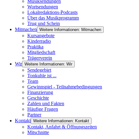
Musiksendungen
Wortsendungen
Lokalredaktions-Podcasts
Über das Musikprogramm
Trug und Schein
Mitmachen
Weitere Informationen: Mitmachen
Kursangebote
Kinderradio
Praktika
Mitgliedschaft
Trägerverein
Wir
Weitere Informationen: Wir
Sendegebiet
Tonkuhle ist ...
Team
Gewinnspiel - Teilnahmebedingungen
Finanzierung
Geschichte
Zahlen und Fakten
Häufige Fragen
Partner
Kontakt
Weitere Informationen: Kontakt
Kontakt, Anfahrt & Öffnungszeiten
Mitschnitte