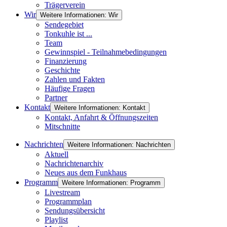
Trägerverein
Wir
Weitere Informationen: Wir
Sendegebiet
Tonkuhle ist ...
Team
Gewinnspiel - Teilnahmebedingungen
Finanzierung
Geschichte
Zahlen und Fakten
Häufige Fragen
Partner
Kontakt
Weitere Informationen: Kontakt
Kontakt, Anfahrt & Öffnungszeiten
Mitschnitte
Nachrichten
Weitere Informationen: Nachrichten
Aktuell
Nachrichtenarchiv
Neues aus dem Funkhaus
Programm
Weitere Informationen: Programm
Livestream
Programmplan
Sendungsübersicht
Playlist