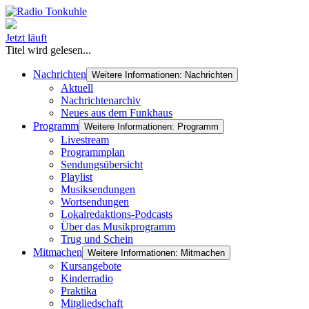
Jetzt läuft
Titel wird gelesen...
Nachrichten
Weitere Informationen: Nachrichten
Aktuell
Nachrichtenarchiv
Neues aus dem Funkhaus
Programm
Weitere Informationen: Programm
Livestream
Programmplan
Sendungsübersicht
Playlist
Musiksendungen
Wortsendungen
Lokalredaktions-Podcasts
Über das Musikprogramm
Trug und Schein
Mitmachen
Weitere Informationen: Mitmachen
Kursangebote
Kinderradio
Praktika
Mitgliedschaft