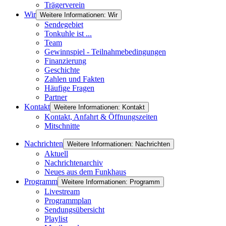
Trägerverein
Wir
Weitere Informationen: Wir
Sendegebiet
Tonkuhle ist ...
Team
Gewinnspiel - Teilnahmebedingungen
Finanzierung
Geschichte
Zahlen und Fakten
Häufige Fragen
Partner
Kontakt
Weitere Informationen: Kontakt
Kontakt, Anfahrt & Öffnungszeiten
Mitschnitte
Nachrichten
Weitere Informationen: Nachrichten
Aktuell
Nachrichtenarchiv
Neues aus dem Funkhaus
Programm
Weitere Informationen: Programm
Livestream
Programmplan
Sendungsübersicht
Playlist