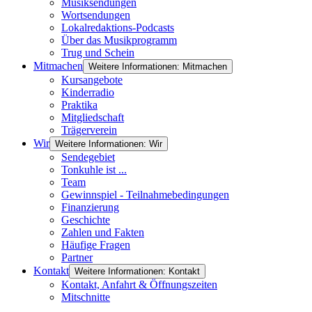
Musiksendungen
Wortsendungen
Lokalredaktions-Podcasts
Über das Musikprogramm
Trug und Schein
Mitmachen
Weitere Informationen: Mitmachen
Kursangebote
Kinderradio
Praktika
Mitgliedschaft
Trägerverein
Wir
Weitere Informationen: Wir
Sendegebiet
Tonkuhle ist ...
Team
Gewinnspiel - Teilnahmebedingungen
Finanzierung
Geschichte
Zahlen und Fakten
Häufige Fragen
Partner
Kontakt
Weitere Informationen: Kontakt
Kontakt, Anfahrt & Öffnungszeiten
Mitschnitte