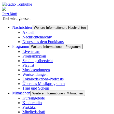
Jetzt läuft
Titel wird gelesen...
Nachrichten
Weitere Informationen: Nachrichten
Aktuell
Nachrichtenarchiv
Neues aus dem Funkhaus
Programm
Weitere Informationen: Programm
Livestream
Programmplan
Sendungsübersicht
Playlist
Musiksendungen
Wortsendungen
Lokalredaktions-Podcasts
Über das Musikprogramm
Trug und Schein
Mitmachen
Weitere Informationen: Mitmachen
Kursangebote
Kinderradio
Praktika
Mitgliedschaft