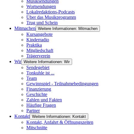
Musiksendungen
Wortsendungen
Lokalredaktions-Podcasts
Über das Musikprogramm
Trug und Schein
Mitmachen
Weitere Informationen: Mitmachen
Kursangebote
Kinderradio
Praktika
Mitgliedschaft
Trägerverein
Wir
Weitere Informationen: Wir
Sendegebiet
Tonkuhle ist ...
Team
Gewinnspiel - Teilnahmebedingungen
Finanzierung
Geschichte
Zahlen und Fakten
Häufige Fragen
Partner
Kontakt
Weitere Informationen: Kontakt
Kontakt, Anfahrt & Öffnungszeiten
Mitschnitte