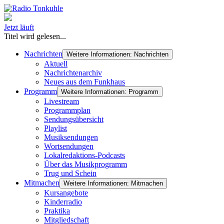
Jetzt läuft
Titel wird gelesen...
Nachrichten
Weitere Informationen: Nachrichten
Aktuell
Nachrichtenarchiv
Neues aus dem Funkhaus
Programm
Weitere Informationen: Programm
Livestream
Programmplan
Sendungsübersicht
Playlist
Musiksendungen
Wortsendungen
Lokalredaktions-Podcasts
Über das Musikprogramm
Trug und Schein
Mitmachen
Weitere Informationen: Mitmachen
Kursangebote
Kinderradio
Praktika
Mitgliedschaft