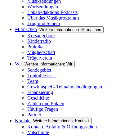
Musiksendungen
Wortsendungen
Lokalredaktions-Podcasts
Über das Musikprogramm
Trug und Schein
Mitmachen
Weitere Informationen: Mitmachen
Kursangebote
Kinderradio
Praktika
Mitgliedschaft
Trägerverein
Wir
Weitere Informationen: Wir
Sendegebiet
Tonkuhle ist ...
Team
Gewinnspiel - Teilnahmebedingungen
Finanzierung
Geschichte
Zahlen und Fakten
Häufige Fragen
Partner
Kontakt
Weitere Informationen: Kontakt
Kontakt, Anfahrt & Öffnungszeiten
Mitschnitte