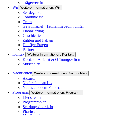
Trägerverein
Wir
Weitere Informationen: Wir
Sendegebiet
Tonkuhle ist ...
Team
Gewinnspiel - Teilnahmebedingungen
Finanzierung
Geschichte
Zahlen und Fakten
Häufige Fragen
Partner
Kontakt
Weitere Informationen: Kontakt
Kontakt, Anfahrt & Öffnungszeiten
Mitschnitte
Nachrichten
Weitere Informationen: Nachrichten
Aktuell
Nachrichtenarchiv
Neues aus dem Funkhaus
Programm
Weitere Informationen: Programm
Livestream
Programmplan
Sendungsübersicht
Playlist