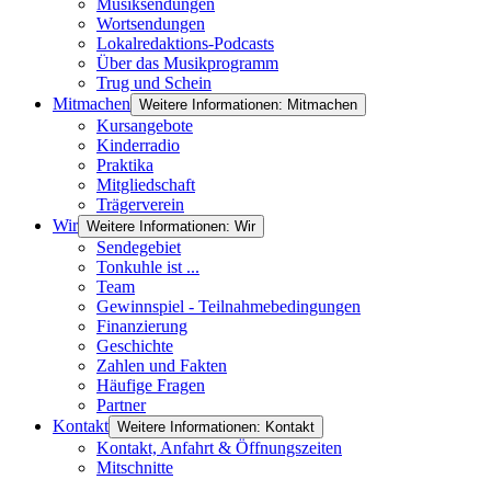
Musiksendungen
Wortsendungen
Lokalredaktions-Podcasts
Über das Musikprogramm
Trug und Schein
Mitmachen
Weitere Informationen: Mitmachen
Kursangebote
Kinderradio
Praktika
Mitgliedschaft
Trägerverein
Wir
Weitere Informationen: Wir
Sendegebiet
Tonkuhle ist ...
Team
Gewinnspiel - Teilnahmebedingungen
Finanzierung
Geschichte
Zahlen und Fakten
Häufige Fragen
Partner
Kontakt
Weitere Informationen: Kontakt
Kontakt, Anfahrt & Öffnungszeiten
Mitschnitte