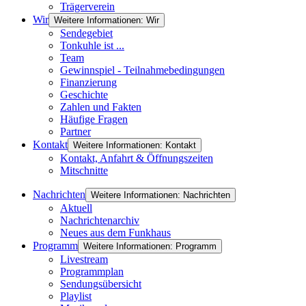
Trägerverein
Wir
Weitere Informationen: Wir
Sendegebiet
Tonkuhle ist ...
Team
Gewinnspiel - Teilnahmebedingungen
Finanzierung
Geschichte
Zahlen und Fakten
Häufige Fragen
Partner
Kontakt
Weitere Informationen: Kontakt
Kontakt, Anfahrt & Öffnungszeiten
Mitschnitte
Nachrichten
Weitere Informationen: Nachrichten
Aktuell
Nachrichtenarchiv
Neues aus dem Funkhaus
Programm
Weitere Informationen: Programm
Livestream
Programmplan
Sendungsübersicht
Playlist