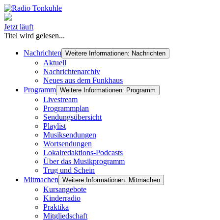
Jetzt läuft
Titel wird gelesen...
Nachrichten
Weitere Informationen: Nachrichten
Aktuell
Nachrichtenarchiv
Neues aus dem Funkhaus
Programm
Weitere Informationen: Programm
Livestream
Programmplan
Sendungsübersicht
Playlist
Musiksendungen
Wortsendungen
Lokalredaktions-Podcasts
Über das Musikprogramm
Trug und Schein
Mitmachen
Weitere Informationen: Mitmachen
Kursangebote
Kinderradio
Praktika
Mitgliedschaft