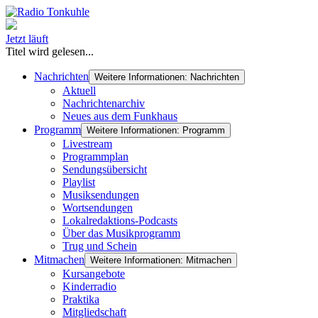
Jetzt läuft
Titel wird gelesen...
Nachrichten
Weitere Informationen: Nachrichten
Aktuell
Nachrichtenarchiv
Neues aus dem Funkhaus
Programm
Weitere Informationen: Programm
Livestream
Programmplan
Sendungsübersicht
Playlist
Musiksendungen
Wortsendungen
Lokalredaktions-Podcasts
Über das Musikprogramm
Trug und Schein
Mitmachen
Weitere Informationen: Mitmachen
Kursangebote
Kinderradio
Praktika
Mitgliedschaft