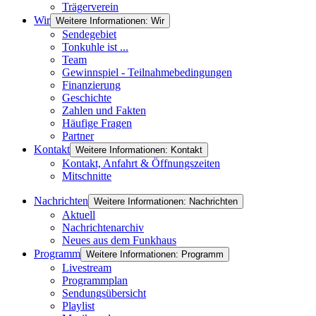
Trägerverein
Wir
Weitere Informationen: Wir
Sendegebiet
Tonkuhle ist ...
Team
Gewinnspiel - Teilnahmebedingungen
Finanzierung
Geschichte
Zahlen und Fakten
Häufige Fragen
Partner
Kontakt
Weitere Informationen: Kontakt
Kontakt, Anfahrt & Öffnungszeiten
Mitschnitte
Nachrichten
Weitere Informationen: Nachrichten
Aktuell
Nachrichtenarchiv
Neues aus dem Funkhaus
Programm
Weitere Informationen: Programm
Livestream
Programmplan
Sendungsübersicht
Playlist