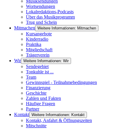
Musiksendungen
Wortsendungen
Lokalredaktions-Podcasts
Über das Musikprogramm
Trug und Schein
Mitmachen
Weitere Informationen: Mitmachen
Kursangebote
Kinderradio
Praktika
Mitgliedschaft
Trägerverein
Wir
Weitere Informationen: Wir
Sendegebiet
Tonkuhle ist ...
Team
Gewinnspiel - Teilnahmebedingungen
Finanzierung
Geschichte
Zahlen und Fakten
Häufige Fragen
Partner
Kontakt
Weitere Informationen: Kontakt
Kontakt, Anfahrt & Öffnungszeiten
Mitschnitte