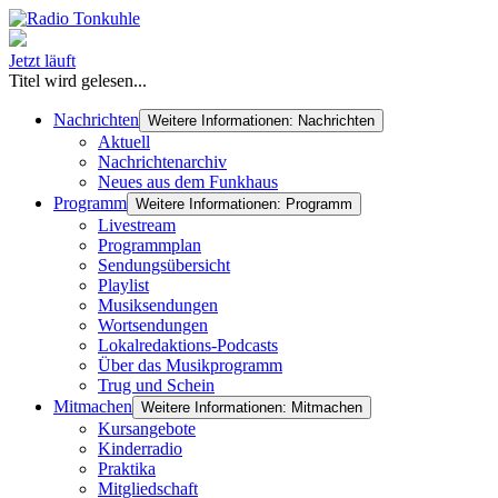
Jetzt läuft
Titel wird gelesen...
Nachrichten
Weitere Informationen: Nachrichten
Aktuell
Nachrichtenarchiv
Neues aus dem Funkhaus
Programm
Weitere Informationen: Programm
Livestream
Programmplan
Sendungsübersicht
Playlist
Musiksendungen
Wortsendungen
Lokalredaktions-Podcasts
Über das Musikprogramm
Trug und Schein
Mitmachen
Weitere Informationen: Mitmachen
Kursangebote
Kinderradio
Praktika
Mitgliedschaft