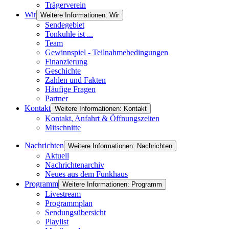
Trägerverein
Wir
Weitere Informationen: Wir
Sendegebiet
Tonkuhle ist ...
Team
Gewinnspiel - Teilnahmebedingungen
Finanzierung
Geschichte
Zahlen und Fakten
Häufige Fragen
Partner
Kontakt
Weitere Informationen: Kontakt
Kontakt, Anfahrt & Öffnungszeiten
Mitschnitte
Nachrichten
Weitere Informationen: Nachrichten
Aktuell
Nachrichtenarchiv
Neues aus dem Funkhaus
Programm
Weitere Informationen: Programm
Livestream
Programmplan
Sendungsübersicht
Playlist