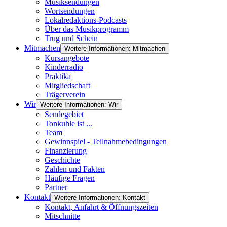
Musiksendungen
Wortsendungen
Lokalredaktions-Podcasts
Über das Musikprogramm
Trug und Schein
Mitmachen
Weitere Informationen: Mitmachen
Kursangebote
Kinderradio
Praktika
Mitgliedschaft
Trägerverein
Wir
Weitere Informationen: Wir
Sendegebiet
Tonkuhle ist ...
Team
Gewinnspiel - Teilnahmebedingungen
Finanzierung
Geschichte
Zahlen und Fakten
Häufige Fragen
Partner
Kontakt
Weitere Informationen: Kontakt
Kontakt, Anfahrt & Öffnungszeiten
Mitschnitte