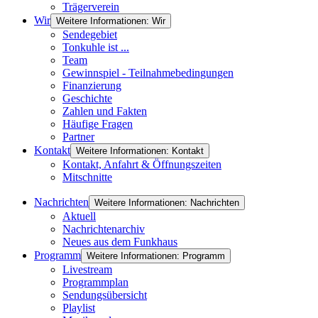
Trägerverein
Wir
Weitere Informationen: Wir
Sendegebiet
Tonkuhle ist ...
Team
Gewinnspiel - Teilnahmebedingungen
Finanzierung
Geschichte
Zahlen und Fakten
Häufige Fragen
Partner
Kontakt
Weitere Informationen: Kontakt
Kontakt, Anfahrt & Öffnungszeiten
Mitschnitte
Nachrichten
Weitere Informationen: Nachrichten
Aktuell
Nachrichtenarchiv
Neues aus dem Funkhaus
Programm
Weitere Informationen: Programm
Livestream
Programmplan
Sendungsübersicht
Playlist