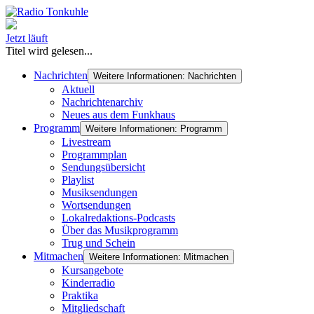
Jetzt läuft
Titel wird gelesen...
Nachrichten
Weitere Informationen: Nachrichten
Aktuell
Nachrichtenarchiv
Neues aus dem Funkhaus
Programm
Weitere Informationen: Programm
Livestream
Programmplan
Sendungsübersicht
Playlist
Musiksendungen
Wortsendungen
Lokalredaktions-Podcasts
Über das Musikprogramm
Trug und Schein
Mitmachen
Weitere Informationen: Mitmachen
Kursangebote
Kinderradio
Praktika
Mitgliedschaft