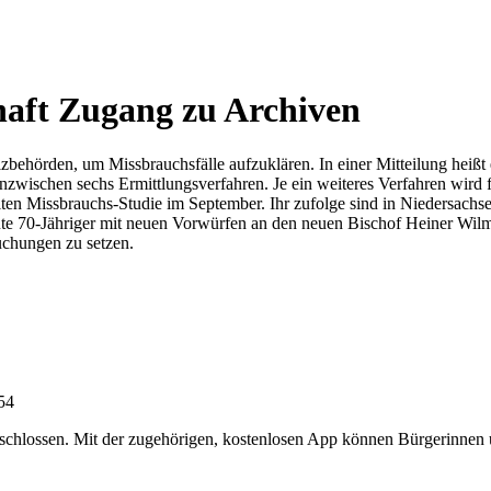
haft Zugang zu Archiven
zbehörden, um Missbrauchsfälle aufzuklären. In einer Mitteilung heißt e
nzwischen sechs Ermittlungsverfahren. Je ein weiteres Verfahren wird 
eiten Missbrauchs-Studie im September. Ihr zufolge sind in Niedersachs
e 70-Jähriger mit neuen Vorwürfen an den neuen Bischof Heiner Wilme
uchungen zu setzen.
:54
chlossen. Mit der zugehörigen, kostenlosen App können Bürgerinnen un