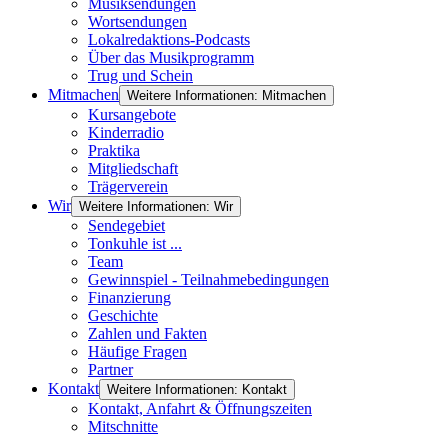
Musiksendungen
Wortsendungen
Lokalredaktions-Podcasts
Über das Musikprogramm
Trug und Schein
Mitmachen
Weitere Informationen: Mitmachen
Kursangebote
Kinderradio
Praktika
Mitgliedschaft
Trägerverein
Wir
Weitere Informationen: Wir
Sendegebiet
Tonkuhle ist ...
Team
Gewinnspiel - Teilnahmebedingungen
Finanzierung
Geschichte
Zahlen und Fakten
Häufige Fragen
Partner
Kontakt
Weitere Informationen: Kontakt
Kontakt, Anfahrt & Öffnungszeiten
Mitschnitte