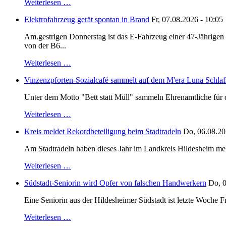
Weiterlesen …
Elektrofahrzeug gerät spontan in Brand
Fr, 07.08.2026 - 10:05
Am.gestrigen Donnerstag ist das E-Fahrzeug einer 47-Jährige
von der B6...
Weiterlesen …
Vinzenzpforten-Sozialcafé sammelt auf dem M'era Luna Schlaf
Unter dem Motto "Bett statt Müll" sammeln Ehrenamtliche für d
Weiterlesen …
Kreis meldet Rekordbeteiligung beim Stadtradeln
Do, 06.08.20
Am Stadtradeln haben dieses Jahr im Landkreis Hildesheim mehr 
Weiterlesen …
Südstadt-Seniorin wird Opfer von falschen Handwerkern
Do, 0
Eine Seniorin aus der Hildesheimer Südstadt ist letzte Woche F
Weiterlesen …