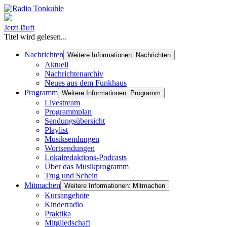
Jetzt läuft
Titel wird gelesen...
Nachrichten
Weitere Informationen: Nachrichten
Aktuell
Nachrichtenarchiv
Neues aus dem Funkhaus
Programm
Weitere Informationen: Programm
Livestream
Programmplan
Sendungsübersicht
Playlist
Musiksendungen
Wortsendungen
Lokalredaktions-Podcasts
Über das Musikprogramm
Trug und Schein
Mitmachen
Weitere Informationen: Mitmachen
Kursangebote
Kinderradio
Praktika
Mitgliedschaft