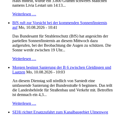
Haus mitteilt, wurde ein 3.800 Gramm schweres Mädchen
namens Livia Lestari um 14:13...
Weiterlesen …
BfS ruft zur Vorsicht bei der kommenden Sonnenfinsternis
auf
Mo, 10.08.2026 - 10:41
Das Bundesamt für Strahlenschutz (BfS) hat angesichts der
partiellen Sonnenfinsternis an diesem Mittwoch dazu
aufgerufen, bei der Beobachtung die Augen zu schützen. Die
Sonne werde zwischen 19 Uhr...
Weiterlesen …
Morgen beginnt Sanierung der B 6 zwischen Gleidingen und
Laatzen
Mo, 10.08.2026 - 10:03
An diesem Dienstag soll nördlich von Sarstedt eine
umfassende Sanierung der Bundesstraße 6 beginnen. Das teilt
die Landesbehörde für Straßenbau und Verkehr mit. Betroffen
ist demnach ein 4,3...
Weiterlesen …
SEHi richtet Ersatzzufahrt zum Kanalbaugebiet Ulmenweg