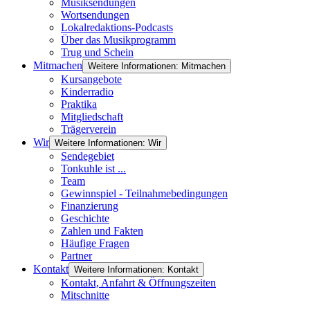
Musiksendungen
Wortsendungen
Lokalredaktions-Podcasts
Über das Musikprogramm
Trug und Schein
Mitmachen
Weitere Informationen: Mitmachen
Kursangebote
Kinderradio
Praktika
Mitgliedschaft
Trägerverein
Wir
Weitere Informationen: Wir
Sendegebiet
Tonkuhle ist ...
Team
Gewinnspiel - Teilnahmebedingungen
Finanzierung
Geschichte
Zahlen und Fakten
Häufige Fragen
Partner
Kontakt
Weitere Informationen: Kontakt
Kontakt, Anfahrt & Öffnungszeiten
Mitschnitte