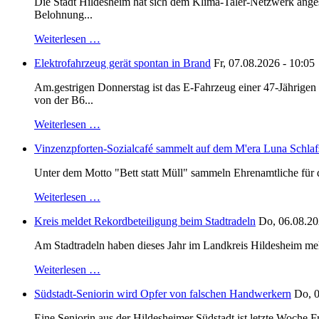
Die Stadt Hildesheim hat sich dem Klima-Taler-Netzwerk anges
Belohnung...
Weiterlesen …
Elektrofahrzeug gerät spontan in Brand
Fr, 07.08.2026 - 10:05
Am.gestrigen Donnerstag ist das E-Fahrzeug einer 47-Jährige
von der B6...
Weiterlesen …
Vinzenzpforten-Sozialcafé sammelt auf dem M'era Luna Schlaf
Unter dem Motto "Bett statt Müll" sammeln Ehrenamtliche für d
Weiterlesen …
Kreis meldet Rekordbeteiligung beim Stadtradeln
Do, 06.08.20
Am Stadtradeln haben dieses Jahr im Landkreis Hildesheim mehr 
Weiterlesen …
Südstadt-Seniorin wird Opfer von falschen Handwerkern
Do, 0
Eine Seniorin aus der Hildesheimer Südstadt ist letzte Woche F