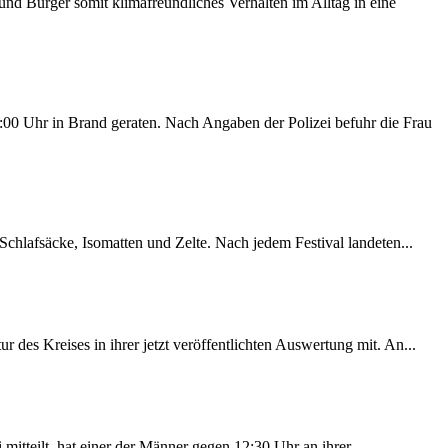
d Bürger somit klimafreundliches Verhalten im Alltag in eine
00 Uhr in Brand geraten. Nach Angaben der Polizei befuhr die Frau
chlafsäcke, Isomatten und Zelte. Nach jedem Festival landeten...
des Kreises in ihrer jetzt veröffentlichten Auswertung mit. An...
itteilt, hat einer der Männer gegen 12:30 Uhr an ihrer...