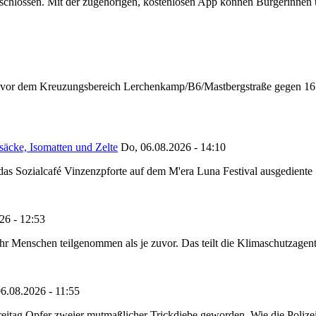
chlossen. Mit der zugehörigen, kostenlosen App können Bürgerinnen un
n vor dem Kreuzungsbereich Lerchenkamp/B6/Mastbergstraße gegen 16:
säcke, Isomatten und Zelte
Do, 06.08.2026 - 14:10
as Sozialcafé Vinzenzpforte auf dem M'era Luna Festival ausgediente S
26 - 12:53
Menschen teilgenommen als je zuvor. Das teilt die Klimaschutzagentur 
6.08.2026 - 11:55
reitag Opfer zweier mutmaßlicher Trickdiebe geworden. Wie die Polizei m