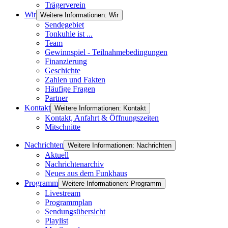
Trägerverein
Wir
Weitere Informationen: Wir
Sendegebiet
Tonkuhle ist ...
Team
Gewinnspiel - Teilnahmebedingungen
Finanzierung
Geschichte
Zahlen und Fakten
Häufige Fragen
Partner
Kontakt
Weitere Informationen: Kontakt
Kontakt, Anfahrt & Öffnungszeiten
Mitschnitte
Nachrichten
Weitere Informationen: Nachrichten
Aktuell
Nachrichtenarchiv
Neues aus dem Funkhaus
Programm
Weitere Informationen: Programm
Livestream
Programmplan
Sendungsübersicht
Playlist