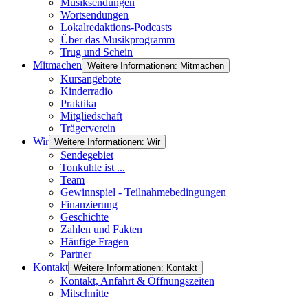
Musiksendungen
Wortsendungen
Lokalredaktions-Podcasts
Über das Musikprogramm
Trug und Schein
Mitmachen
Weitere Informationen: Mitmachen
Kursangebote
Kinderradio
Praktika
Mitgliedschaft
Trägerverein
Wir
Weitere Informationen: Wir
Sendegebiet
Tonkuhle ist ...
Team
Gewinnspiel - Teilnahmebedingungen
Finanzierung
Geschichte
Zahlen und Fakten
Häufige Fragen
Partner
Kontakt
Weitere Informationen: Kontakt
Kontakt, Anfahrt & Öffnungszeiten
Mitschnitte