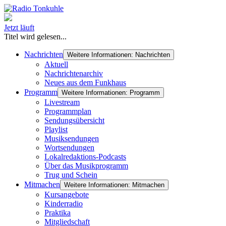
Jetzt läuft
Titel wird gelesen...
Nachrichten
Weitere Informationen: Nachrichten
Aktuell
Nachrichtenarchiv
Neues aus dem Funkhaus
Programm
Weitere Informationen: Programm
Livestream
Programmplan
Sendungsübersicht
Playlist
Musiksendungen
Wortsendungen
Lokalredaktions-Podcasts
Über das Musikprogramm
Trug und Schein
Mitmachen
Weitere Informationen: Mitmachen
Kursangebote
Kinderradio
Praktika
Mitgliedschaft