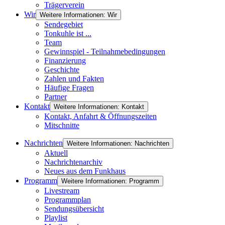
Trägerverein
Wir
Weitere Informationen: Wir
Sendegebiet
Tonkuhle ist ...
Team
Gewinnspiel - Teilnahmebedingungen
Finanzierung
Geschichte
Zahlen und Fakten
Häufige Fragen
Partner
Kontakt
Weitere Informationen: Kontakt
Kontakt, Anfahrt & Öffnungszeiten
Mitschnitte
Nachrichten
Weitere Informationen: Nachrichten
Aktuell
Nachrichtenarchiv
Neues aus dem Funkhaus
Programm
Weitere Informationen: Programm
Livestream
Programmplan
Sendungsübersicht
Playlist