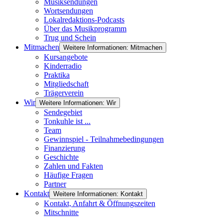
Musiksendungen
Wortsendungen
Lokalredaktions-Podcasts
Über das Musikprogramm
Trug und Schein
Mitmachen
Weitere Informationen: Mitmachen
Kursangebote
Kinderradio
Praktika
Mitgliedschaft
Trägerverein
Wir
Weitere Informationen: Wir
Sendegebiet
Tonkuhle ist ...
Team
Gewinnspiel - Teilnahmebedingungen
Finanzierung
Geschichte
Zahlen und Fakten
Häufige Fragen
Partner
Kontakt
Weitere Informationen: Kontakt
Kontakt, Anfahrt & Öffnungszeiten
Mitschnitte