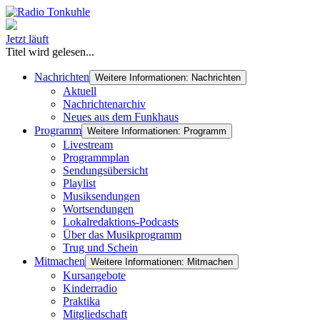
Jetzt läuft
Titel wird gelesen...
Nachrichten
Weitere Informationen: Nachrichten
Aktuell
Nachrichtenarchiv
Neues aus dem Funkhaus
Programm
Weitere Informationen: Programm
Livestream
Programmplan
Sendungsübersicht
Playlist
Musiksendungen
Wortsendungen
Lokalredaktions-Podcasts
Über das Musikprogramm
Trug und Schein
Mitmachen
Weitere Informationen: Mitmachen
Kursangebote
Kinderradio
Praktika
Mitgliedschaft