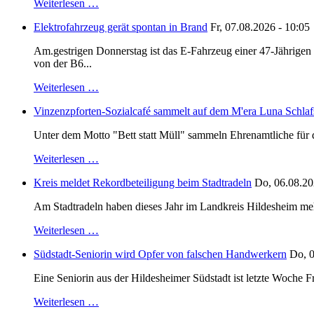
Weiterlesen …
Elektrofahrzeug gerät spontan in Brand
Fr, 07.08.2026 - 10:05
Am.gestrigen Donnerstag ist das E-Fahrzeug einer 47-Jährige
von der B6...
Weiterlesen …
Vinzenzpforten-Sozialcafé sammelt auf dem M'era Luna Schlaf
Unter dem Motto "Bett statt Müll" sammeln Ehrenamtliche für d
Weiterlesen …
Kreis meldet Rekordbeteiligung beim Stadtradeln
Do, 06.08.20
Am Stadtradeln haben dieses Jahr im Landkreis Hildesheim mehr 
Weiterlesen …
Südstadt-Seniorin wird Opfer von falschen Handwerkern
Do, 0
Eine Seniorin aus der Hildesheimer Südstadt ist letzte Woche F
Weiterlesen …