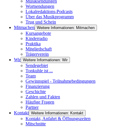
Musiksendungen
Wortsendungen
Lokalredaktions-Podcasts
Über das Musikprogramm
Trug und Schein
Mitmachen
Weitere Informationen: Mitmachen
Kursangebote
Kinderradio
Praktika
Mitgliedschaft
Trägerverein
Wir
Weitere Informationen: Wir
Sendegebiet
Tonkuhle ist ...
Team
Gewinnspiel - Teilnahmebedingungen
Finanzierung
Geschichte
Zahlen und Fakten
Häufige Fragen
Partner
Kontakt
Weitere Informationen: Kontakt
Kontakt, Anfahrt & Öffnungszeiten
Mitschnitte