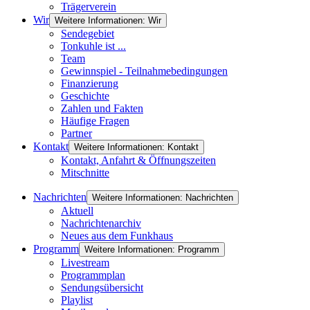
Trägerverein
Wir
Weitere Informationen: Wir
Sendegebiet
Tonkuhle ist ...
Team
Gewinnspiel - Teilnahmebedingungen
Finanzierung
Geschichte
Zahlen und Fakten
Häufige Fragen
Partner
Kontakt
Weitere Informationen: Kontakt
Kontakt, Anfahrt & Öffnungszeiten
Mitschnitte
Nachrichten
Weitere Informationen: Nachrichten
Aktuell
Nachrichtenarchiv
Neues aus dem Funkhaus
Programm
Weitere Informationen: Programm
Livestream
Programmplan
Sendungsübersicht
Playlist