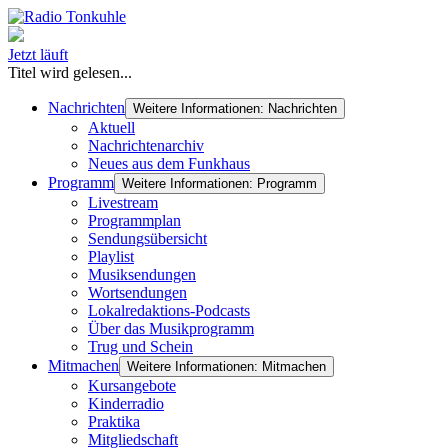
Jetzt läuft
Titel wird gelesen...
Nachrichten
Weitere Informationen: Nachrichten
Aktuell
Nachrichtenarchiv
Neues aus dem Funkhaus
Programm
Weitere Informationen: Programm
Livestream
Programmplan
Sendungsübersicht
Playlist
Musiksendungen
Wortsendungen
Lokalredaktions-Podcasts
Über das Musikprogramm
Trug und Schein
Mitmachen
Weitere Informationen: Mitmachen
Kursangebote
Kinderradio
Praktika
Mitgliedschaft