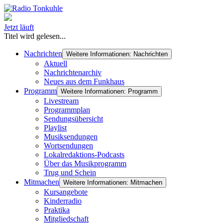
Jetzt läuft
Titel wird gelesen...
Nachrichten
Weitere Informationen: Nachrichten
Aktuell
Nachrichtenarchiv
Neues aus dem Funkhaus
Programm
Weitere Informationen: Programm
Livestream
Programmplan
Sendungsübersicht
Playlist
Musiksendungen
Wortsendungen
Lokalredaktions-Podcasts
Über das Musikprogramm
Trug und Schein
Mitmachen
Weitere Informationen: Mitmachen
Kursangebote
Kinderradio
Praktika
Mitgliedschaft