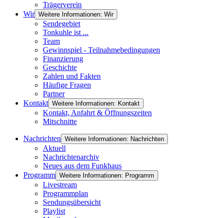
Trägerverein
Wir
Weitere Informationen: Wir
Sendegebiet
Tonkuhle ist ...
Team
Gewinnspiel - Teilnahmebedingungen
Finanzierung
Geschichte
Zahlen und Fakten
Häufige Fragen
Partner
Kontakt
Weitere Informationen: Kontakt
Kontakt, Anfahrt & Öffnungszeiten
Mitschnitte
Nachrichten
Weitere Informationen: Nachrichten
Aktuell
Nachrichtenarchiv
Neues aus dem Funkhaus
Programm
Weitere Informationen: Programm
Livestream
Programmplan
Sendungsübersicht
Playlist