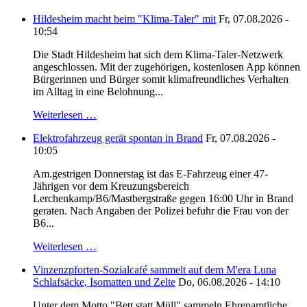
Hildesheim macht beim "Klima-Taler" mit
Fr, 07.08.2026 -
10:54
Die Stadt Hildesheim hat sich dem Klima-Taler-Netzwerk
angeschlossen. Mit der zugehörigen, kostenlosen App können
Bürgerinnen und Bürger somit klimafreundliches Verhalten
im Alltag in eine Belohnung...
Weiterlesen …
Elektrofahrzeug gerät spontan in Brand
Fr, 07.08.2026 -
10:05
Am.gestrigen Donnerstag ist das E-Fahrzeug einer 47-
Jährigen vor dem Kreuzungsbereich
Lerchenkamp/B6/Mastbergstraße gegen 16:00 Uhr in Brand
geraten. Nach Angaben der Polizei befuhr die Frau von der
B6...
Weiterlesen …
Vinzenzpforten-Sozialcafé sammelt auf dem M'era Luna
Schlafsäcke, Isomatten und Zelte
Do, 06.08.2026 - 14:10
Unter dem Motto "Bett statt Müll" sammeln Ehrenamtliche