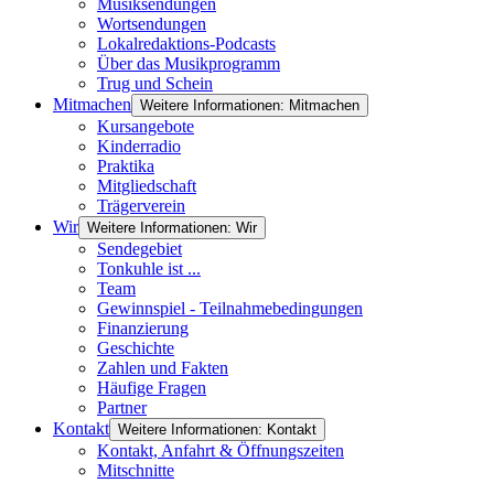
Musiksendungen
Wortsendungen
Lokalredaktions-Podcasts
Über das Musikprogramm
Trug und Schein
Mitmachen
Weitere Informationen: Mitmachen
Kursangebote
Kinderradio
Praktika
Mitgliedschaft
Trägerverein
Wir
Weitere Informationen: Wir
Sendegebiet
Tonkuhle ist ...
Team
Gewinnspiel - Teilnahmebedingungen
Finanzierung
Geschichte
Zahlen und Fakten
Häufige Fragen
Partner
Kontakt
Weitere Informationen: Kontakt
Kontakt, Anfahrt & Öffnungszeiten
Mitschnitte