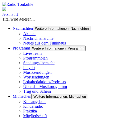
Jetzt läuft
Titel wird gelesen...
Nachrichten
Weitere Informationen: Nachrichten
Aktuell
Nachrichtenarchiv
Neues aus dem Funkhaus
Programm
Weitere Informationen: Programm
Livestream
Programmplan
Sendungsübersicht
Playlist
Musiksendungen
Wortsendungen
Lokalredaktions-Podcasts
Über das Musikprogramm
Trug und Schein
Mitmachen
Weitere Informationen: Mitmachen
Kursangebote
Kinderradio
Praktika
Mitgliedschaft