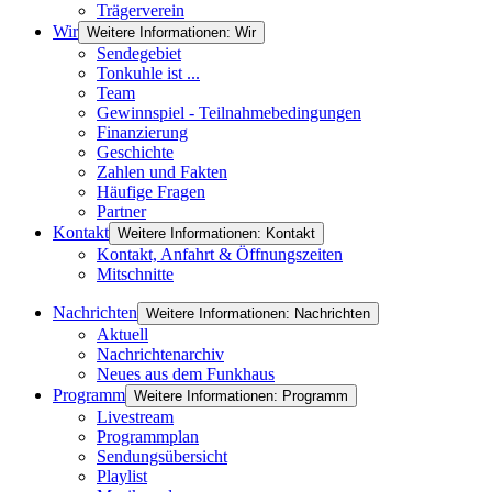
Trägerverein
Wir
Weitere Informationen: Wir
Sendegebiet
Tonkuhle ist ...
Team
Gewinnspiel - Teilnahmebedingungen
Finanzierung
Geschichte
Zahlen und Fakten
Häufige Fragen
Partner
Kontakt
Weitere Informationen: Kontakt
Kontakt, Anfahrt & Öffnungszeiten
Mitschnitte
Nachrichten
Weitere Informationen: Nachrichten
Aktuell
Nachrichtenarchiv
Neues aus dem Funkhaus
Programm
Weitere Informationen: Programm
Livestream
Programmplan
Sendungsübersicht
Playlist