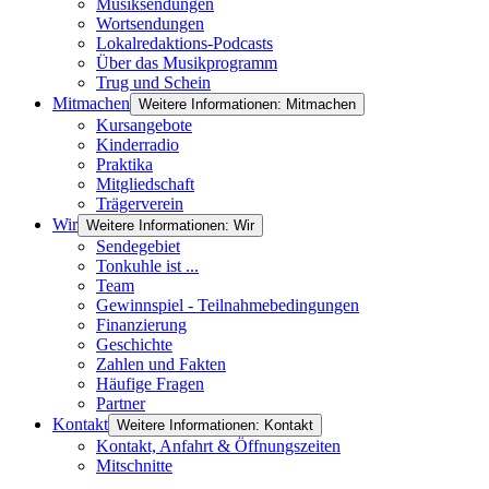
Musiksendungen
Wortsendungen
Lokalredaktions-Podcasts
Über das Musikprogramm
Trug und Schein
Mitmachen
Weitere Informationen: Mitmachen
Kursangebote
Kinderradio
Praktika
Mitgliedschaft
Trägerverein
Wir
Weitere Informationen: Wir
Sendegebiet
Tonkuhle ist ...
Team
Gewinnspiel - Teilnahmebedingungen
Finanzierung
Geschichte
Zahlen und Fakten
Häufige Fragen
Partner
Kontakt
Weitere Informationen: Kontakt
Kontakt, Anfahrt & Öffnungszeiten
Mitschnitte