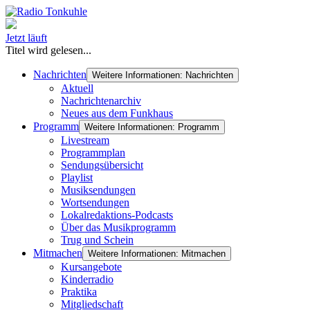
Jetzt läuft
Titel wird gelesen...
Nachrichten
Weitere Informationen: Nachrichten
Aktuell
Nachrichtenarchiv
Neues aus dem Funkhaus
Programm
Weitere Informationen: Programm
Livestream
Programmplan
Sendungsübersicht
Playlist
Musiksendungen
Wortsendungen
Lokalredaktions-Podcasts
Über das Musikprogramm
Trug und Schein
Mitmachen
Weitere Informationen: Mitmachen
Kursangebote
Kinderradio
Praktika
Mitgliedschaft