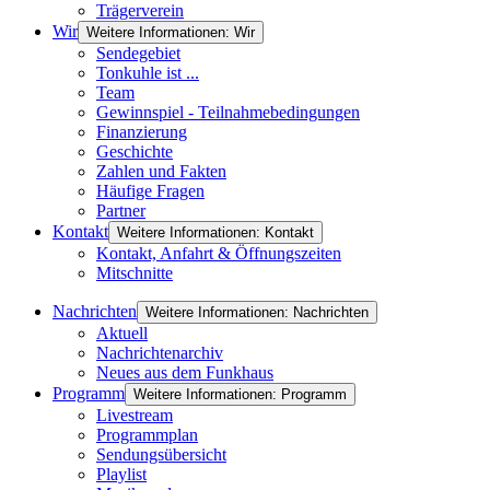
Trägerverein
Wir
Weitere Informationen: Wir
Sendegebiet
Tonkuhle ist ...
Team
Gewinnspiel - Teilnahmebedingungen
Finanzierung
Geschichte
Zahlen und Fakten
Häufige Fragen
Partner
Kontakt
Weitere Informationen: Kontakt
Kontakt, Anfahrt & Öffnungszeiten
Mitschnitte
Nachrichten
Weitere Informationen: Nachrichten
Aktuell
Nachrichtenarchiv
Neues aus dem Funkhaus
Programm
Weitere Informationen: Programm
Livestream
Programmplan
Sendungsübersicht
Playlist