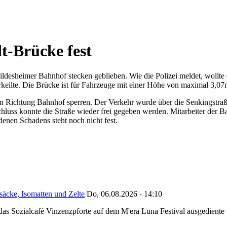
t-Brücke fest
ldesheimer Bahnhof stecken geblieben. Wie die Polizei meldet, wollte 
rkeilte. Die Brücke ist für Fahrzeuge mit einer Höhe von maximal 3,07
e in Richtung Bahnhof sperren. Der Verkehr wurde über die Senkingstr
chluss konnte die Straße wieder frei gegeben werden. Mitarbeiter der 
denen Schadens steht noch nicht fest.
säcke, Isomatten und Zelte
Do, 06.08.2026 - 14:10
as Sozialcafé Vinzenzpforte auf dem M'era Luna Festival ausgediente S