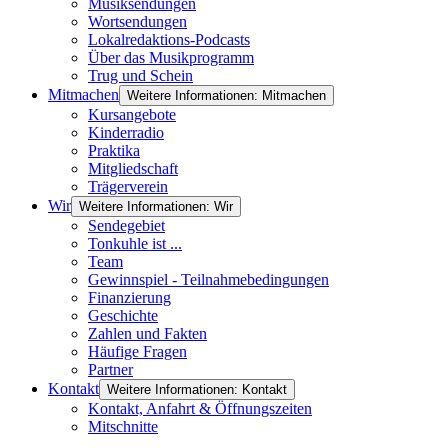
Musiksendungen
Wortsendungen
Lokalredaktions-Podcasts
Über das Musikprogramm
Trug und Schein
Mitmachen
Weitere Informationen: Mitmachen
Kursangebote
Kinderradio
Praktika
Mitgliedschaft
Trägerverein
Wir
Weitere Informationen: Wir
Sendegebiet
Tonkuhle ist ...
Team
Gewinnspiel - Teilnahmebedingungen
Finanzierung
Geschichte
Zahlen und Fakten
Häufige Fragen
Partner
Kontakt
Weitere Informationen: Kontakt
Kontakt, Anfahrt & Öffnungszeiten
Mitschnitte