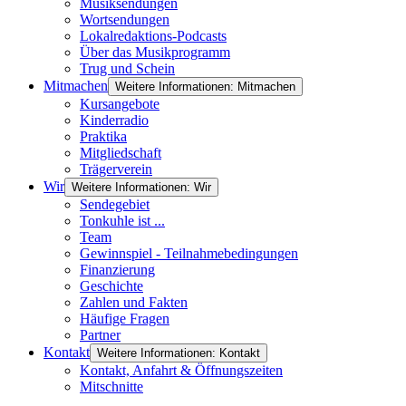
Musiksendungen
Wortsendungen
Lokalredaktions-Podcasts
Über das Musikprogramm
Trug und Schein
Mitmachen
Weitere Informationen: Mitmachen
Kursangebote
Kinderradio
Praktika
Mitgliedschaft
Trägerverein
Wir
Weitere Informationen: Wir
Sendegebiet
Tonkuhle ist ...
Team
Gewinnspiel - Teilnahmebedingungen
Finanzierung
Geschichte
Zahlen und Fakten
Häufige Fragen
Partner
Kontakt
Weitere Informationen: Kontakt
Kontakt, Anfahrt & Öffnungszeiten
Mitschnitte