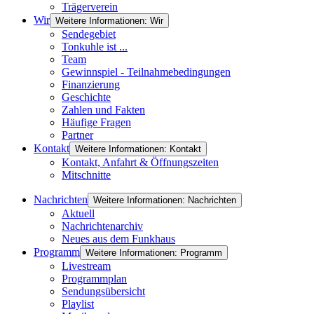
Trägerverein
Wir
Weitere Informationen: Wir
Sendegebiet
Tonkuhle ist ...
Team
Gewinnspiel - Teilnahmebedingungen
Finanzierung
Geschichte
Zahlen und Fakten
Häufige Fragen
Partner
Kontakt
Weitere Informationen: Kontakt
Kontakt, Anfahrt & Öffnungszeiten
Mitschnitte
Nachrichten
Weitere Informationen: Nachrichten
Aktuell
Nachrichtenarchiv
Neues aus dem Funkhaus
Programm
Weitere Informationen: Programm
Livestream
Programmplan
Sendungsübersicht
Playlist