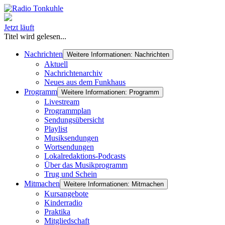
Jetzt läuft
Titel wird gelesen...
Nachrichten
Weitere Informationen: Nachrichten
Aktuell
Nachrichtenarchiv
Neues aus dem Funkhaus
Programm
Weitere Informationen: Programm
Livestream
Programmplan
Sendungsübersicht
Playlist
Musiksendungen
Wortsendungen
Lokalredaktions-Podcasts
Über das Musikprogramm
Trug und Schein
Mitmachen
Weitere Informationen: Mitmachen
Kursangebote
Kinderradio
Praktika
Mitgliedschaft