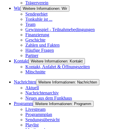
Trägerverein
Wir
Weitere Informationen: Wir
Sendegebiet
Tonkuhle ist ...
Team
Gewinnspiel - Teilnahmebedingungen
Finanzierung
Geschichte
Zahlen und Fakten
Häufige Fragen
Partner
Kontakt
Weitere Informationen: Kontakt
Kontakt, Anfahrt & Öffnungszeiten
Mitschnitte
Nachrichten
Weitere Informationen: Nachrichten
Aktuell
Nachrichtenarchiv
Neues aus dem Funkhaus
Programm
Weitere Informationen: Programm
Livestream
Programmplan
Sendungsübersicht
Playlist