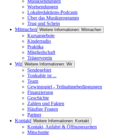
Musiksendungen
Wortsendungen
Lokalredaktions-Podcasts
Über das Musikprogramm
Trug und Schein
Mitmachen
Weitere Informationen: Mitmachen
Kursangebote
Kinderradio
Praktika
Mitgliedschaft
Trägerverein
Wir
Weitere Informationen: Wir
Sendegebiet
Tonkuhle ist ...
Team
Gewinnspiel - Teilnahmebedingungen
Finanzierung
Geschichte
Zahlen und Fakten
Häufige Fragen
Partner
Kontakt
Weitere Informationen: Kontakt
Kontakt, Anfahrt & Öffnungszeiten
Mitschnitte