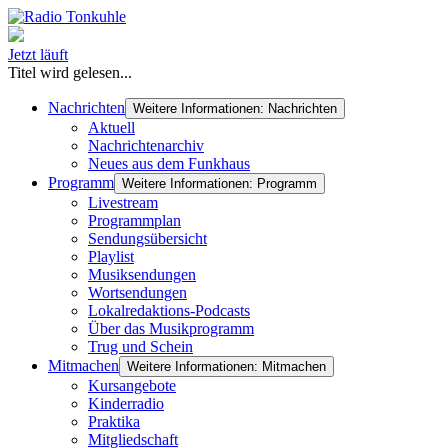
Jetzt läuft
Titel wird gelesen...
Nachrichten
Weitere Informationen: Nachrichten
Aktuell
Nachrichtenarchiv
Neues aus dem Funkhaus
Programm
Weitere Informationen: Programm
Livestream
Programmplan
Sendungsübersicht
Playlist
Musiksendungen
Wortsendungen
Lokalredaktions-Podcasts
Über das Musikprogramm
Trug und Schein
Mitmachen
Weitere Informationen: Mitmachen
Kursangebote
Kinderradio
Praktika
Mitgliedschaft