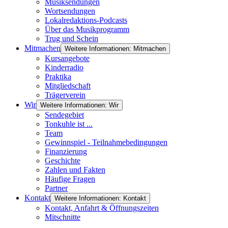
Musiksendungen
Wortsendungen
Lokalredaktions-Podcasts
Über das Musikprogramm
Trug und Schein
Mitmachen
Weitere Informationen: Mitmachen
Kursangebote
Kinderradio
Praktika
Mitgliedschaft
Trägerverein
Wir
Weitere Informationen: Wir
Sendegebiet
Tonkuhle ist ...
Team
Gewinnspiel - Teilnahmebedingungen
Finanzierung
Geschichte
Zahlen und Fakten
Häufige Fragen
Partner
Kontakt
Weitere Informationen: Kontakt
Kontakt, Anfahrt & Öffnungszeiten
Mitschnitte