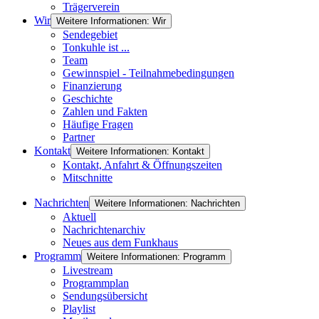
Trägerverein
Wir
Weitere Informationen: Wir
Sendegebiet
Tonkuhle ist ...
Team
Gewinnspiel - Teilnahmebedingungen
Finanzierung
Geschichte
Zahlen und Fakten
Häufige Fragen
Partner
Kontakt
Weitere Informationen: Kontakt
Kontakt, Anfahrt & Öffnungszeiten
Mitschnitte
Nachrichten
Weitere Informationen: Nachrichten
Aktuell
Nachrichtenarchiv
Neues aus dem Funkhaus
Programm
Weitere Informationen: Programm
Livestream
Programmplan
Sendungsübersicht
Playlist