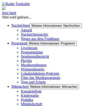
Jetzt läuft
Titel wird gelesen...
Nachrichten
Weitere Informationen: Nachrichten
Aktuell
Nachrichtenarchiv
Neues aus dem Funkhaus
Programm
Weitere Informationen: Programm
Livestream
Programmplan
Sendungsübersicht
Playlist
Musiksendungen
Wortsendungen
Lokalredaktions-Podcasts
Über das Musikprogramm
Trug und Schein
Mitmachen
Weitere Informationen: Mitmachen
Kursangebote
Kinderradio
Praktika
Mitgliedschaft