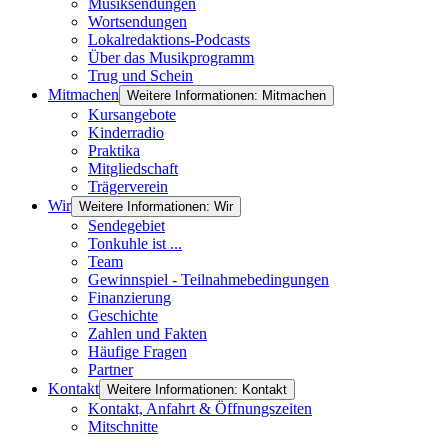
Musiksendungen
Wortsendungen
Lokalredaktions-Podcasts
Über das Musikprogramm
Trug und Schein
Mitmachen
Weitere Informationen: Mitmachen
Kursangebote
Kinderradio
Praktika
Mitgliedschaft
Trägerverein
Wir
Weitere Informationen: Wir
Sendegebiet
Tonkuhle ist ...
Team
Gewinnspiel - Teilnahmebedingungen
Finanzierung
Geschichte
Zahlen und Fakten
Häufige Fragen
Partner
Kontakt
Weitere Informationen: Kontakt
Kontakt, Anfahrt & Öffnungszeiten
Mitschnitte