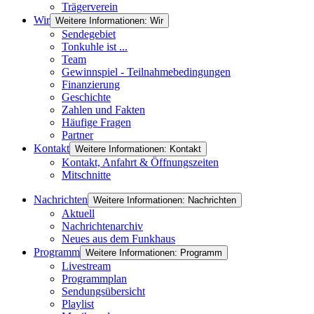
Trägerverein
Wir
Weitere Informationen: Wir
Sendegebiet
Tonkuhle ist ...
Team
Gewinnspiel - Teilnahmebedingungen
Finanzierung
Geschichte
Zahlen und Fakten
Häufige Fragen
Partner
Kontakt
Weitere Informationen: Kontakt
Kontakt, Anfahrt & Öffnungszeiten
Mitschnitte
Nachrichten
Weitere Informationen: Nachrichten
Aktuell
Nachrichtenarchiv
Neues aus dem Funkhaus
Programm
Weitere Informationen: Programm
Livestream
Programmplan
Sendungsübersicht
Playlist