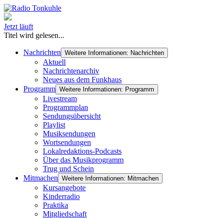
Jetzt läuft
Titel wird gelesen...
Nachrichten
Weitere Informationen: Nachrichten
Aktuell
Nachrichtenarchiv
Neues aus dem Funkhaus
Programm
Weitere Informationen: Programm
Livestream
Programmplan
Sendungsübersicht
Playlist
Musiksendungen
Wortsendungen
Lokalredaktions-Podcasts
Über das Musikprogramm
Trug und Schein
Mitmachen
Weitere Informationen: Mitmachen
Kursangebote
Kinderradio
Praktika
Mitgliedschaft