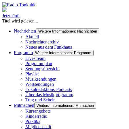
Jetzt läuft
Titel wird gelesen...
Nachrichten
Weitere Informationen: Nachrichten
Aktuell
Nachrichtenarchiv
Neues aus dem Funkhaus
Programm
Weitere Informationen: Programm
Livestream
Programmplan
Sendungsübersicht
Playlist
Musiksendungen
Wortsendungen
Lokalredaktions-Podcasts
Über das Musikprogramm
Trug und Schein
Mitmachen
Weitere Informationen: Mitmachen
Kursangebote
Kinderradio
Praktika
Mitgliedschaft