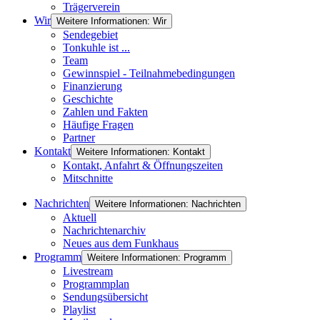
Trägerverein
Wir
Weitere Informationen: Wir
Sendegebiet
Tonkuhle ist ...
Team
Gewinnspiel - Teilnahmebedingungen
Finanzierung
Geschichte
Zahlen und Fakten
Häufige Fragen
Partner
Kontakt
Weitere Informationen: Kontakt
Kontakt, Anfahrt & Öffnungszeiten
Mitschnitte
Nachrichten
Weitere Informationen: Nachrichten
Aktuell
Nachrichtenarchiv
Neues aus dem Funkhaus
Programm
Weitere Informationen: Programm
Livestream
Programmplan
Sendungsübersicht
Playlist