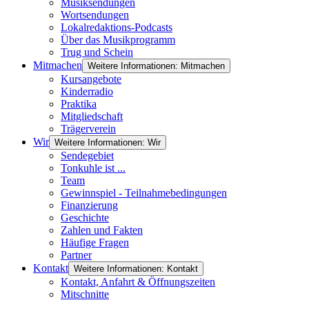
Musiksendungen
Wortsendungen
Lokalredaktions-Podcasts
Über das Musikprogramm
Trug und Schein
Mitmachen
Weitere Informationen: Mitmachen
Kursangebote
Kinderradio
Praktika
Mitgliedschaft
Trägerverein
Wir
Weitere Informationen: Wir
Sendegebiet
Tonkuhle ist ...
Team
Gewinnspiel - Teilnahmebedingungen
Finanzierung
Geschichte
Zahlen und Fakten
Häufige Fragen
Partner
Kontakt
Weitere Informationen: Kontakt
Kontakt, Anfahrt & Öffnungszeiten
Mitschnitte