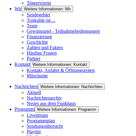
Trägerverein
Wir
Weitere Informationen: Wir
Sendegebiet
Tonkuhle ist ...
Team
Gewinnspiel - Teilnahmebedingungen
Finanzierung
Geschichte
Zahlen und Fakten
Häufige Fragen
Partner
Kontakt
Weitere Informationen: Kontakt
Kontakt, Anfahrt & Öffnungszeiten
Mitschnitte
Nachrichten
Weitere Informationen: Nachrichten
Aktuell
Nachrichtenarchiv
Neues aus dem Funkhaus
Programm
Weitere Informationen: Programm
Livestream
Programmplan
Sendungsübersicht
Playlist