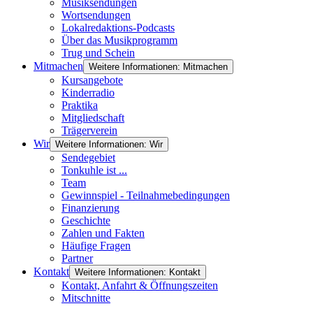
Musiksendungen
Wortsendungen
Lokalredaktions-Podcasts
Über das Musikprogramm
Trug und Schein
Mitmachen
Weitere Informationen: Mitmachen
Kursangebote
Kinderradio
Praktika
Mitgliedschaft
Trägerverein
Wir
Weitere Informationen: Wir
Sendegebiet
Tonkuhle ist ...
Team
Gewinnspiel - Teilnahmebedingungen
Finanzierung
Geschichte
Zahlen und Fakten
Häufige Fragen
Partner
Kontakt
Weitere Informationen: Kontakt
Kontakt, Anfahrt & Öffnungszeiten
Mitschnitte