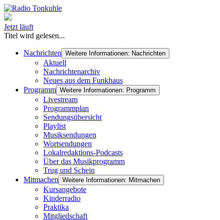
Jetzt läuft
Titel wird gelesen...
Nachrichten
Weitere Informationen: Nachrichten
Aktuell
Nachrichtenarchiv
Neues aus dem Funkhaus
Programm
Weitere Informationen: Programm
Livestream
Programmplan
Sendungsübersicht
Playlist
Musiksendungen
Wortsendungen
Lokalredaktions-Podcasts
Über das Musikprogramm
Trug und Schein
Mitmachen
Weitere Informationen: Mitmachen
Kursangebote
Kinderradio
Praktika
Mitgliedschaft