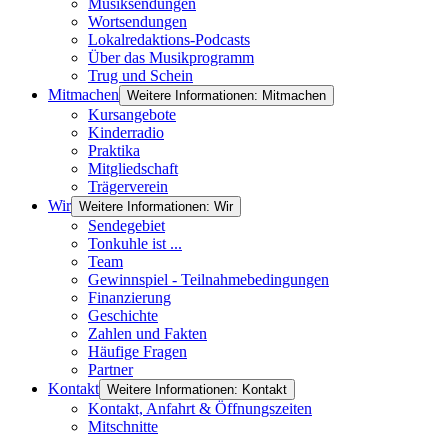
Musiksendungen
Wortsendungen
Lokalredaktions-Podcasts
Über das Musikprogramm
Trug und Schein
Mitmachen
Weitere Informationen: Mitmachen
Kursangebote
Kinderradio
Praktika
Mitgliedschaft
Trägerverein
Wir
Weitere Informationen: Wir
Sendegebiet
Tonkuhle ist ...
Team
Gewinnspiel - Teilnahmebedingungen
Finanzierung
Geschichte
Zahlen und Fakten
Häufige Fragen
Partner
Kontakt
Weitere Informationen: Kontakt
Kontakt, Anfahrt & Öffnungszeiten
Mitschnitte