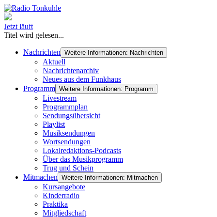
Jetzt läuft
Titel wird gelesen...
Nachrichten
Weitere Informationen: Nachrichten
Aktuell
Nachrichtenarchiv
Neues aus dem Funkhaus
Programm
Weitere Informationen: Programm
Livestream
Programmplan
Sendungsübersicht
Playlist
Musiksendungen
Wortsendungen
Lokalredaktions-Podcasts
Über das Musikprogramm
Trug und Schein
Mitmachen
Weitere Informationen: Mitmachen
Kursangebote
Kinderradio
Praktika
Mitgliedschaft