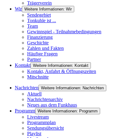
Trägerverein
Wir
Weitere Informationen: Wir
Sendegebiet
Tonkuhle ist ...
Team
Gewinnspiel - Teilnahmebedingungen
Finanzierung
Geschichte
Zahlen und Fakten
Häufige Fragen
Partner
Kontakt
Weitere Informationen: Kontakt
Kontakt, Anfahrt & Öffnungszeiten
Mitschnitte
Nachrichten
Weitere Informationen: Nachrichten
Aktuell
Nachrichtenarchiv
Neues aus dem Funkhaus
Programm
Weitere Informationen: Programm
Livestream
Programmplan
Sendungsübersicht
Playlist