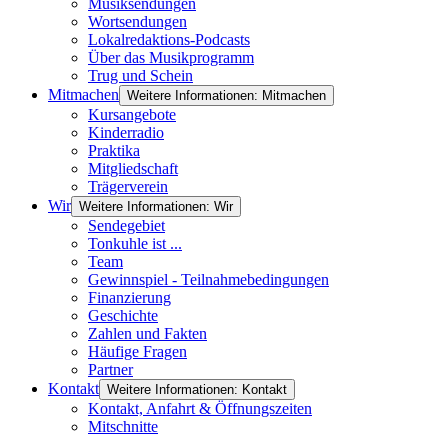
Musiksendungen
Wortsendungen
Lokalredaktions-Podcasts
Über das Musikprogramm
Trug und Schein
Mitmachen
Weitere Informationen: Mitmachen
Kursangebote
Kinderradio
Praktika
Mitgliedschaft
Trägerverein
Wir
Weitere Informationen: Wir
Sendegebiet
Tonkuhle ist ...
Team
Gewinnspiel - Teilnahmebedingungen
Finanzierung
Geschichte
Zahlen und Fakten
Häufige Fragen
Partner
Kontakt
Weitere Informationen: Kontakt
Kontakt, Anfahrt & Öffnungszeiten
Mitschnitte