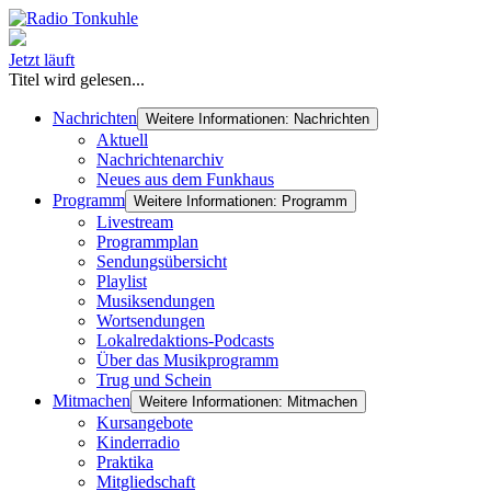
Jetzt läuft
Titel wird gelesen...
Nachrichten
Weitere Informationen: Nachrichten
Aktuell
Nachrichtenarchiv
Neues aus dem Funkhaus
Programm
Weitere Informationen: Programm
Livestream
Programmplan
Sendungsübersicht
Playlist
Musiksendungen
Wortsendungen
Lokalredaktions-Podcasts
Über das Musikprogramm
Trug und Schein
Mitmachen
Weitere Informationen: Mitmachen
Kursangebote
Kinderradio
Praktika
Mitgliedschaft