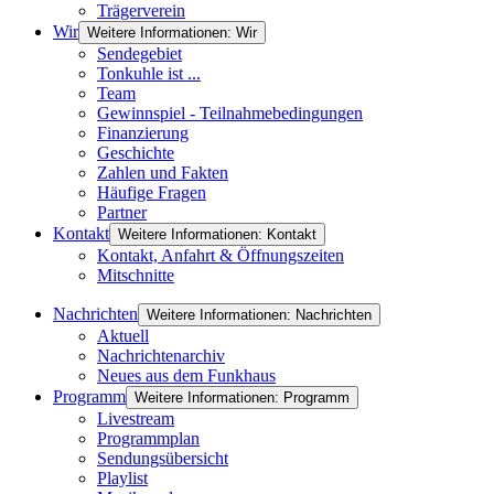
Trägerverein
Wir
Weitere Informationen: Wir
Sendegebiet
Tonkuhle ist ...
Team
Gewinnspiel - Teilnahmebedingungen
Finanzierung
Geschichte
Zahlen und Fakten
Häufige Fragen
Partner
Kontakt
Weitere Informationen: Kontakt
Kontakt, Anfahrt & Öffnungszeiten
Mitschnitte
Nachrichten
Weitere Informationen: Nachrichten
Aktuell
Nachrichtenarchiv
Neues aus dem Funkhaus
Programm
Weitere Informationen: Programm
Livestream
Programmplan
Sendungsübersicht
Playlist