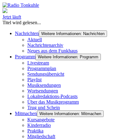
Jetzt läuft
Titel wird gelesen...
Nachrichten
Weitere Informationen: Nachrichten
Aktuell
Nachrichtenarchiv
Neues aus dem Funkhaus
Programm
Weitere Informationen: Programm
Livestream
Programmplan
Sendungsübersicht
Playlist
Musiksendungen
Wortsendungen
Lokalredaktions-Podcasts
Über das Musikprogramm
Trug und Schein
Mitmachen
Weitere Informationen: Mitmachen
Kursangebote
Kinderradio
Praktika
Mitgliedschaft