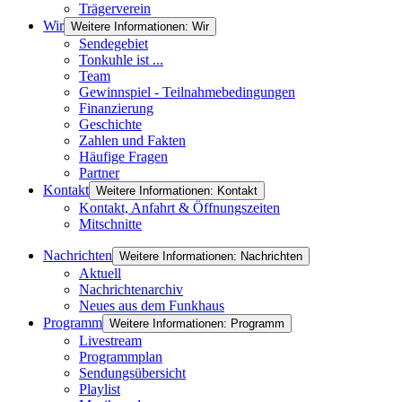
Trägerverein
Wir
Weitere Informationen: Wir
Sendegebiet
Tonkuhle ist ...
Team
Gewinnspiel - Teilnahmebedingungen
Finanzierung
Geschichte
Zahlen und Fakten
Häufige Fragen
Partner
Kontakt
Weitere Informationen: Kontakt
Kontakt, Anfahrt & Öffnungszeiten
Mitschnitte
Nachrichten
Weitere Informationen: Nachrichten
Aktuell
Nachrichtenarchiv
Neues aus dem Funkhaus
Programm
Weitere Informationen: Programm
Livestream
Programmplan
Sendungsübersicht
Playlist