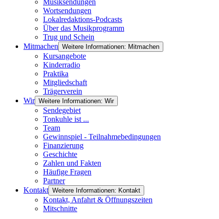
Musiksendungen
Wortsendungen
Lokalredaktions-Podcasts
Über das Musikprogramm
Trug und Schein
Mitmachen
Weitere Informationen: Mitmachen
Kursangebote
Kinderradio
Praktika
Mitgliedschaft
Trägerverein
Wir
Weitere Informationen: Wir
Sendegebiet
Tonkuhle ist ...
Team
Gewinnspiel - Teilnahmebedingungen
Finanzierung
Geschichte
Zahlen und Fakten
Häufige Fragen
Partner
Kontakt
Weitere Informationen: Kontakt
Kontakt, Anfahrt & Öffnungszeiten
Mitschnitte