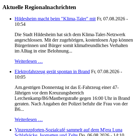
Aktuelle Regionalnachrichten
Hildesheim macht beim "Klima-Taler" mit
Fr, 07.08.2026 -
10:54
Die Stadt Hildesheim hat sich dem Klima-Taler-Netzwerk
angeschlossen. Mit der zugehörigen, kostenlosen App können
Bürgerinnen und Bürger somit klimafreundliches Verhalten
im Alltag in eine Belohnung...
Weiterlesen …
Elektrofahrzeug gerät spontan in Brand
Fr, 07.08.2026 -
10:05
Am.gestrigen Donnerstag ist das E-Fahrzeug einer 47-
Jährigen vor dem Kreuzungsbereich
Lerchenkamp/B6/Mastbergstraße gegen 16:00 Uhr in Brand
geraten. Nach Angaben der Polizei befuhr die Frau von der
B6...
Weiterlesen …
Vinzenzpforten-Sozialcafé sammelt auf dem M'era Luna
Schlafsäcke, Isomatten und Zelte
Do, 06.08.2026 - 14:10