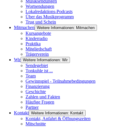
Musiksendungen
Wortsendungen
Lokalredaktions-Podcasts
Über das Musikprogramm
Trug und Schein
Mitmachen
Weitere Informationen: Mitmachen
Kursangebote
Kinderradio
Praktika
Mitgliedschaft
Trägerverein
Wir
Weitere Informationen: Wir
Sendegebiet
Tonkuhle ist ...
Team
Gewinnspiel - Teilnahmebedingungen
Finanzierung
Geschichte
Zahlen und Fakten
Häufige Fragen
Partner
Kontakt
Weitere Informationen: Kontakt
Kontakt, Anfahrt & Öffnungszeiten
Mitschnitte