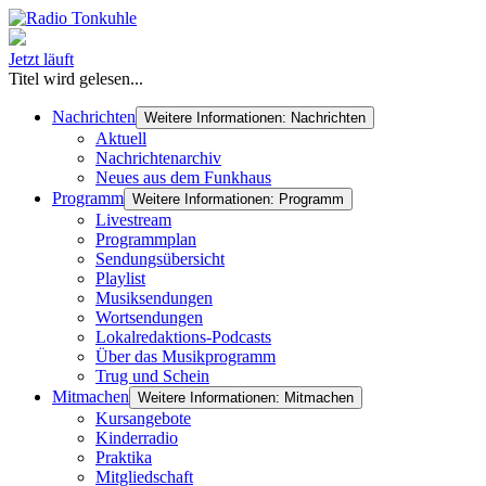
Jetzt läuft
Titel wird gelesen...
Nachrichten
Weitere Informationen: Nachrichten
Aktuell
Nachrichtenarchiv
Neues aus dem Funkhaus
Programm
Weitere Informationen: Programm
Livestream
Programmplan
Sendungsübersicht
Playlist
Musiksendungen
Wortsendungen
Lokalredaktions-Podcasts
Über das Musikprogramm
Trug und Schein
Mitmachen
Weitere Informationen: Mitmachen
Kursangebote
Kinderradio
Praktika
Mitgliedschaft