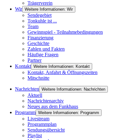
Trägerverein
Wir
Weitere Informationen: Wir
Sendegebiet
Tonkuhle ist ...
Team
Gewinnspiel - Teilnahmebedingungen
Finanzierung
Geschichte
Zahlen und Fakten
Häufige Fragen
Partner
Kontakt
Weitere Informationen: Kontakt
Kontakt, Anfahrt & Öffnungszeiten
Mitschnitte
Nachrichten
Weitere Informationen: Nachrichten
Aktuell
Nachrichtenarchiv
Neues aus dem Funkhaus
Programm
Weitere Informationen: Programm
Livestream
Programmplan
Sendungsübersicht
Playlist