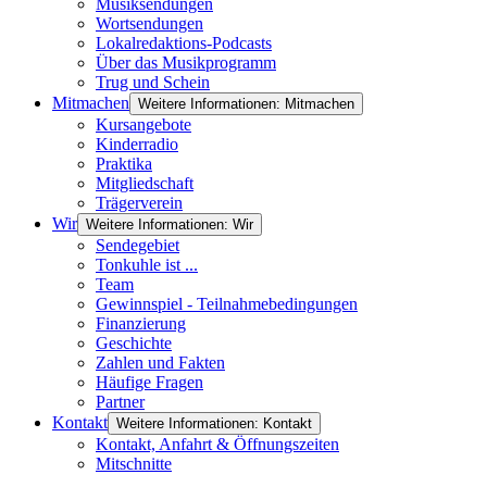
Musiksendungen
Wortsendungen
Lokalredaktions-Podcasts
Über das Musikprogramm
Trug und Schein
Mitmachen
Weitere Informationen: Mitmachen
Kursangebote
Kinderradio
Praktika
Mitgliedschaft
Trägerverein
Wir
Weitere Informationen: Wir
Sendegebiet
Tonkuhle ist ...
Team
Gewinnspiel - Teilnahmebedingungen
Finanzierung
Geschichte
Zahlen und Fakten
Häufige Fragen
Partner
Kontakt
Weitere Informationen: Kontakt
Kontakt, Anfahrt & Öffnungszeiten
Mitschnitte