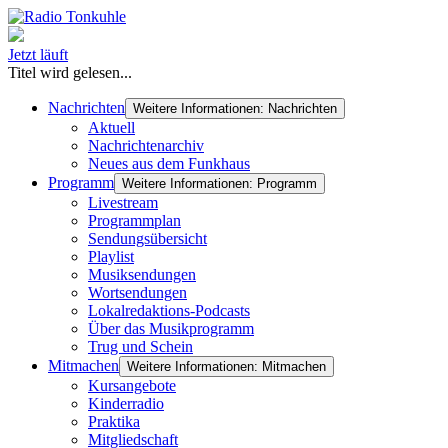
Jetzt läuft
Titel wird gelesen...
Nachrichten
Weitere Informationen: Nachrichten
Aktuell
Nachrichtenarchiv
Neues aus dem Funkhaus
Programm
Weitere Informationen: Programm
Livestream
Programmplan
Sendungsübersicht
Playlist
Musiksendungen
Wortsendungen
Lokalredaktions-Podcasts
Über das Musikprogramm
Trug und Schein
Mitmachen
Weitere Informationen: Mitmachen
Kursangebote
Kinderradio
Praktika
Mitgliedschaft