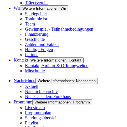
Trägerverein
Wir
Weitere Informationen: Wir
Sendegebiet
Tonkuhle ist ...
Team
Gewinnspiel - Teilnahmebedingungen
Finanzierung
Geschichte
Zahlen und Fakten
Häufige Fragen
Partner
Kontakt
Weitere Informationen: Kontakt
Kontakt, Anfahrt & Öffnungszeiten
Mitschnitte
Nachrichten
Weitere Informationen: Nachrichten
Aktuell
Nachrichtenarchiv
Neues aus dem Funkhaus
Programm
Weitere Informationen: Programm
Livestream
Programmplan
Sendungsübersicht
Playlist