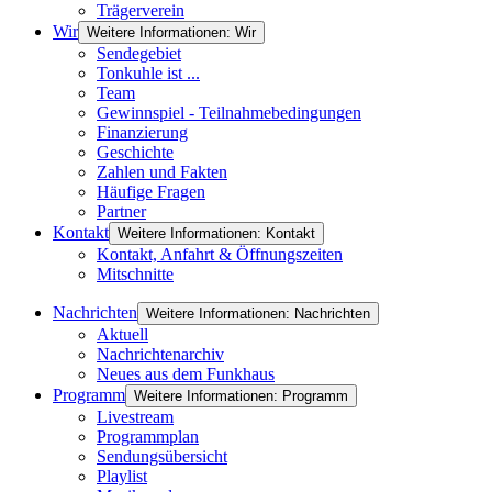
Trägerverein
Wir
Weitere Informationen: Wir
Sendegebiet
Tonkuhle ist ...
Team
Gewinnspiel - Teilnahmebedingungen
Finanzierung
Geschichte
Zahlen und Fakten
Häufige Fragen
Partner
Kontakt
Weitere Informationen: Kontakt
Kontakt, Anfahrt & Öffnungszeiten
Mitschnitte
Nachrichten
Weitere Informationen: Nachrichten
Aktuell
Nachrichtenarchiv
Neues aus dem Funkhaus
Programm
Weitere Informationen: Programm
Livestream
Programmplan
Sendungsübersicht
Playlist