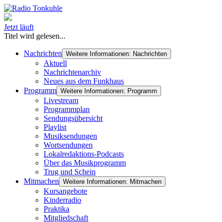
Jetzt läuft
Titel wird gelesen...
Nachrichten
Weitere Informationen: Nachrichten
Aktuell
Nachrichtenarchiv
Neues aus dem Funkhaus
Programm
Weitere Informationen: Programm
Livestream
Programmplan
Sendungsübersicht
Playlist
Musiksendungen
Wortsendungen
Lokalredaktions-Podcasts
Über das Musikprogramm
Trug und Schein
Mitmachen
Weitere Informationen: Mitmachen
Kursangebote
Kinderradio
Praktika
Mitgliedschaft