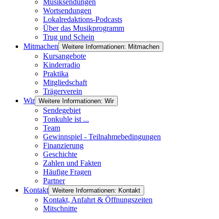
Musiksendungen
Wortsendungen
Lokalredaktions-Podcasts
Über das Musikprogramm
Trug und Schein
Mitmachen
Weitere Informationen: Mitmachen
Kursangebote
Kinderradio
Praktika
Mitgliedschaft
Trägerverein
Wir
Weitere Informationen: Wir
Sendegebiet
Tonkuhle ist ...
Team
Gewinnspiel - Teilnahmebedingungen
Finanzierung
Geschichte
Zahlen und Fakten
Häufige Fragen
Partner
Kontakt
Weitere Informationen: Kontakt
Kontakt, Anfahrt & Öffnungszeiten
Mitschnitte