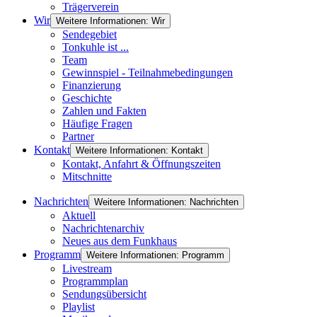
Trägerverein
Wir
Weitere Informationen: Wir
Sendegebiet
Tonkuhle ist ...
Team
Gewinnspiel - Teilnahmebedingungen
Finanzierung
Geschichte
Zahlen und Fakten
Häufige Fragen
Partner
Kontakt
Weitere Informationen: Kontakt
Kontakt, Anfahrt & Öffnungszeiten
Mitschnitte
Nachrichten
Weitere Informationen: Nachrichten
Aktuell
Nachrichtenarchiv
Neues aus dem Funkhaus
Programm
Weitere Informationen: Programm
Livestream
Programmplan
Sendungsübersicht
Playlist