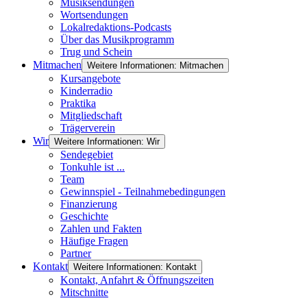
Musiksendungen
Wortsendungen
Lokalredaktions-Podcasts
Über das Musikprogramm
Trug und Schein
Mitmachen
Weitere Informationen: Mitmachen
Kursangebote
Kinderradio
Praktika
Mitgliedschaft
Trägerverein
Wir
Weitere Informationen: Wir
Sendegebiet
Tonkuhle ist ...
Team
Gewinnspiel - Teilnahmebedingungen
Finanzierung
Geschichte
Zahlen und Fakten
Häufige Fragen
Partner
Kontakt
Weitere Informationen: Kontakt
Kontakt, Anfahrt & Öffnungszeiten
Mitschnitte