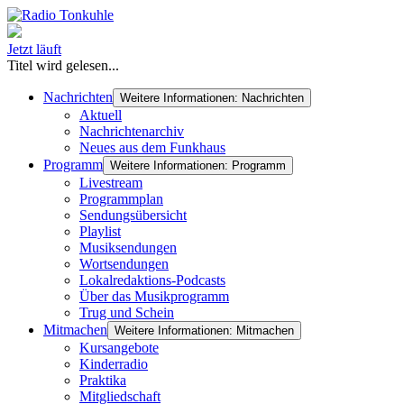
Jetzt läuft
Titel wird gelesen...
Nachrichten
Weitere Informationen: Nachrichten
Aktuell
Nachrichtenarchiv
Neues aus dem Funkhaus
Programm
Weitere Informationen: Programm
Livestream
Programmplan
Sendungsübersicht
Playlist
Musiksendungen
Wortsendungen
Lokalredaktions-Podcasts
Über das Musikprogramm
Trug und Schein
Mitmachen
Weitere Informationen: Mitmachen
Kursangebote
Kinderradio
Praktika
Mitgliedschaft