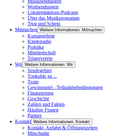
Musiksendungen
Wortsendungen
Lokalredaktions-Podcasts
Über das Musikprogramm
Trug und Schein
Mitmachen
Weitere Informationen: Mitmachen
Kursangebote
Kinderradio
Praktika
Mitgliedschaft
Trägerverein
Wir
Weitere Informationen: Wir
Sendegebiet
Tonkuhle ist ...
Team
Gewinnspiel - Teilnahmebedingungen
Finanzierung
Geschichte
Zahlen und Fakten
Häufige Fragen
Partner
Kontakt
Weitere Informationen: Kontakt
Kontakt, Anfahrt & Öffnungszeiten
Mitschnitte