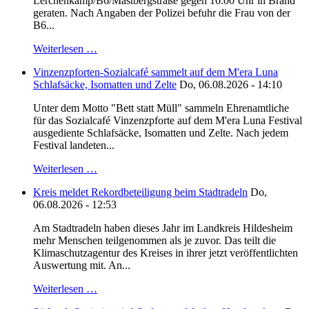
Lerchenkamp/B6/Mastbergstraße gegen 16:00 Uhr in Brand
geraten. Nach Angaben der Polizei befuhr die Frau von der
B6...
Weiterlesen …
Vinzenzpforten-Sozialcafé sammelt auf dem M'era Luna
Schlafsäcke, Isomatten und Zelte
Do, 06.08.2026 - 14:10
Unter dem Motto "Bett statt Müll" sammeln Ehrenamtliche
für das Sozialcafé Vinzenzpforte auf dem M'era Luna Festival
ausgediente Schlafsäcke, Isomatten und Zelte. Nach jedem
Festival landeten...
Weiterlesen …
Kreis meldet Rekordbeteiligung beim Stadtradeln
Do,
06.08.2026 - 12:53
Am Stadtradeln haben dieses Jahr im Landkreis Hildesheim
mehr Menschen teilgenommen als je zuvor. Das teilt die
Klimaschutzagentur des Kreises in ihrer jetzt veröffentlichten
Auswertung mit. An...
Weiterlesen …