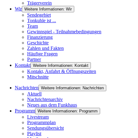
Trägerverein
Wir
Weitere Informationen: Wir
Sendegebiet
Tonkuhle ist ...
Team
Gewinnspiel - Teilnahmebedingungen
Finanzierung
Geschichte
Zahlen und Fakten
Häufige Fragen
Partner
Kontakt
Weitere Informationen: Kontakt
Kontakt, Anfahrt & Öffnungszeiten
Mitschnitte
Nachrichten
Weitere Informationen: Nachrichten
Aktuell
Nachrichtenarchiv
Neues aus dem Funkhaus
Programm
Weitere Informationen: Programm
Livestream
Programmplan
Sendungsübersicht
Playlist