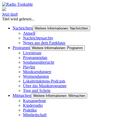
Jetzt läuft
Titel wird gelesen...
Nachrichten
Weitere Informationen: Nachrichten
Aktuell
Nachrichtenarchiv
Neues aus dem Funkhaus
Programm
Weitere Informationen: Programm
Livestream
Programmplan
Sendungsübersicht
Playlist
Musiksendungen
Wortsendungen
Lokalredaktions-Podcasts
Über das Musikprogramm
Trug und Schein
Mitmachen
Weitere Informationen: Mitmachen
Kursangebote
Kinderradio
Praktika
Mitgliedschaft