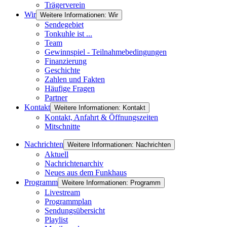
Trägerverein
Wir
Weitere Informationen: Wir
Sendegebiet
Tonkuhle ist ...
Team
Gewinnspiel - Teilnahmebedingungen
Finanzierung
Geschichte
Zahlen und Fakten
Häufige Fragen
Partner
Kontakt
Weitere Informationen: Kontakt
Kontakt, Anfahrt & Öffnungszeiten
Mitschnitte
Nachrichten
Weitere Informationen: Nachrichten
Aktuell
Nachrichtenarchiv
Neues aus dem Funkhaus
Programm
Weitere Informationen: Programm
Livestream
Programmplan
Sendungsübersicht
Playlist