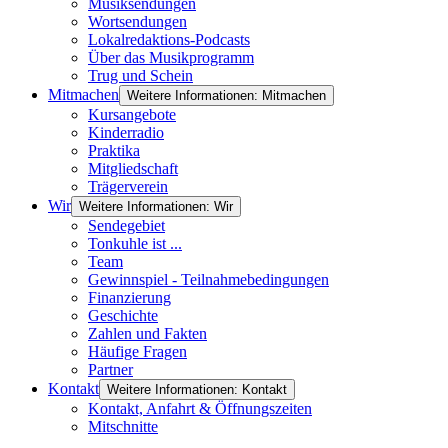
Musiksendungen
Wortsendungen
Lokalredaktions-Podcasts
Über das Musikprogramm
Trug und Schein
Mitmachen
Weitere Informationen: Mitmachen
Kursangebote
Kinderradio
Praktika
Mitgliedschaft
Trägerverein
Wir
Weitere Informationen: Wir
Sendegebiet
Tonkuhle ist ...
Team
Gewinnspiel - Teilnahmebedingungen
Finanzierung
Geschichte
Zahlen und Fakten
Häufige Fragen
Partner
Kontakt
Weitere Informationen: Kontakt
Kontakt, Anfahrt & Öffnungszeiten
Mitschnitte