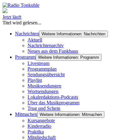
Jetzt läuft
Titel wird gelesen...
Nachrichten
Weitere Informationen: Nachrichten
Aktuell
Nachrichtenarchiv
Neues aus dem Funkhaus
Programm
Weitere Informationen: Programm
Livestream
Programmplan
Sendungsübersicht
Playlist
Musiksendungen
Wortsendungen
Lokalredaktions-Podcasts
Über das Musikprogramm
Trug und Schein
Mitmachen
Weitere Informationen: Mitmachen
Kursangebote
Kinderradio
Praktika
Mitgliedschaft