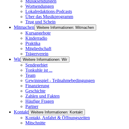
Musiksendungen
Wortsendungen
Lokalredaktions-Podcasts
Über das Musikprogramm
Trug und Schein
Mitmachen
Weitere Informationen: Mitmachen
Kursangebote
Kinderradio
Praktika
Mitgliedschaft
Trägerverein
Wir
Weitere Informationen: Wir
Sendegebiet
Tonkuhle ist ...
Team
Gewinnspiel - Teilnahmebedingungen
Finanzierung
Geschichte
Zahlen und Fakten
Häufige Fragen
Partner
Kontakt
Weitere Informationen: Kontakt
Kontakt, Anfahrt & Öffnungszeiten
Mitschnitte