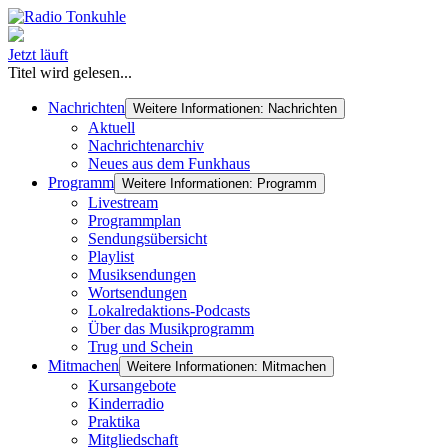
Jetzt läuft
Titel wird gelesen...
Nachrichten
Weitere Informationen: Nachrichten
Aktuell
Nachrichtenarchiv
Neues aus dem Funkhaus
Programm
Weitere Informationen: Programm
Livestream
Programmplan
Sendungsübersicht
Playlist
Musiksendungen
Wortsendungen
Lokalredaktions-Podcasts
Über das Musikprogramm
Trug und Schein
Mitmachen
Weitere Informationen: Mitmachen
Kursangebote
Kinderradio
Praktika
Mitgliedschaft