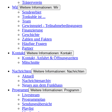
Trägerverein
Wir
Weitere Informationen: Wir
Sendegebiet
Tonkuhle ist ...
Team
Gewinnspiel - Teilnahmebedingungen
Finanzierung
Geschichte
Zahlen und Fakten
Häufige Fragen
Partner
Kontakt
Weitere Informationen: Kontakt
Kontakt, Anfahrt & Öffnungszeiten
Mitschnitte
Nachrichten
Weitere Informationen: Nachrichten
Aktuell
Nachrichtenarchiv
Neues aus dem Funkhaus
Programm
Weitere Informationen: Programm
Livestream
Programmplan
Sendungsübersicht
Playlist