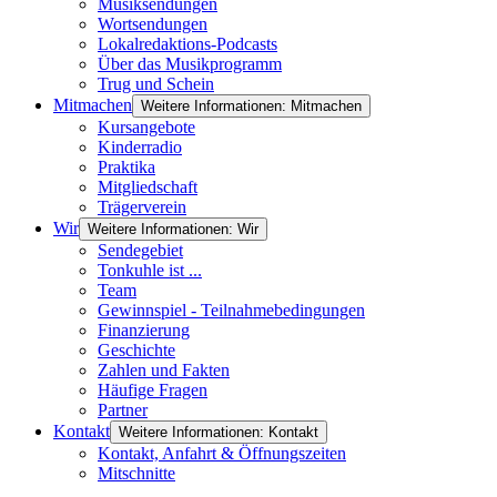
Musiksendungen
Wortsendungen
Lokalredaktions-Podcasts
Über das Musikprogramm
Trug und Schein
Mitmachen
Weitere Informationen: Mitmachen
Kursangebote
Kinderradio
Praktika
Mitgliedschaft
Trägerverein
Wir
Weitere Informationen: Wir
Sendegebiet
Tonkuhle ist ...
Team
Gewinnspiel - Teilnahmebedingungen
Finanzierung
Geschichte
Zahlen und Fakten
Häufige Fragen
Partner
Kontakt
Weitere Informationen: Kontakt
Kontakt, Anfahrt & Öffnungszeiten
Mitschnitte