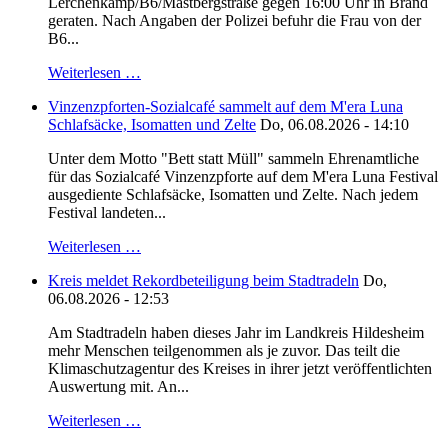
Lerchenkamp/B6/Mastbergstraße gegen 16:00 Uhr in Brand
geraten. Nach Angaben der Polizei befuhr die Frau von der
B6...
Weiterlesen …
Vinzenzpforten-Sozialcafé sammelt auf dem M'era Luna
Schlafsäcke, Isomatten und Zelte
Do, 06.08.2026 - 14:10
Unter dem Motto "Bett statt Müll" sammeln Ehrenamtliche
für das Sozialcafé Vinzenzpforte auf dem M'era Luna Festival
ausgediente Schlafsäcke, Isomatten und Zelte. Nach jedem
Festival landeten...
Weiterlesen …
Kreis meldet Rekordbeteiligung beim Stadtradeln
Do,
06.08.2026 - 12:53
Am Stadtradeln haben dieses Jahr im Landkreis Hildesheim
mehr Menschen teilgenommen als je zuvor. Das teilt die
Klimaschutzagentur des Kreises in ihrer jetzt veröffentlichten
Auswertung mit. An...
Weiterlesen …