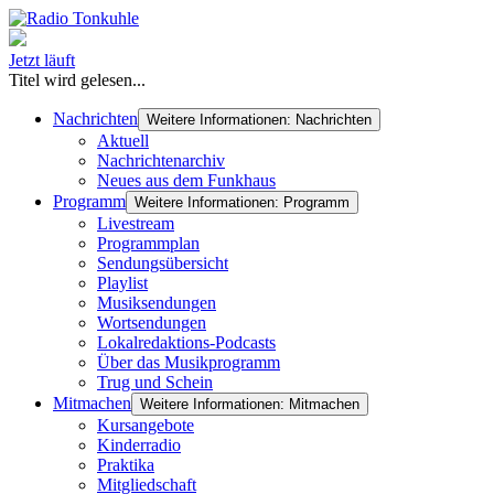
Jetzt läuft
Titel wird gelesen...
Nachrichten
Weitere Informationen: Nachrichten
Aktuell
Nachrichtenarchiv
Neues aus dem Funkhaus
Programm
Weitere Informationen: Programm
Livestream
Programmplan
Sendungsübersicht
Playlist
Musiksendungen
Wortsendungen
Lokalredaktions-Podcasts
Über das Musikprogramm
Trug und Schein
Mitmachen
Weitere Informationen: Mitmachen
Kursangebote
Kinderradio
Praktika
Mitgliedschaft