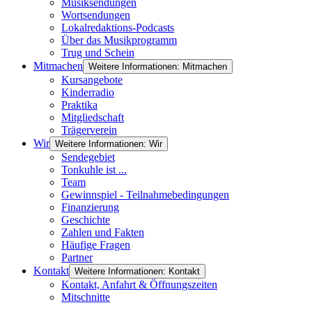
Musiksendungen
Wortsendungen
Lokalredaktions-Podcasts
Über das Musikprogramm
Trug und Schein
Mitmachen
Weitere Informationen: Mitmachen
Kursangebote
Kinderradio
Praktika
Mitgliedschaft
Trägerverein
Wir
Weitere Informationen: Wir
Sendegebiet
Tonkuhle ist ...
Team
Gewinnspiel - Teilnahmebedingungen
Finanzierung
Geschichte
Zahlen und Fakten
Häufige Fragen
Partner
Kontakt
Weitere Informationen: Kontakt
Kontakt, Anfahrt & Öffnungszeiten
Mitschnitte