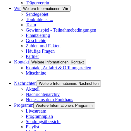
Trägerverein
Wir
Weitere Informationen: Wir
Sendegebiet
Tonkuhle ist ...
Team
Gewinnspiel - Teilnahmebedingungen
Finanzierung
Geschichte
Zahlen und Fakten
Häufige Fragen
Partner
Kontakt
Weitere Informationen: Kontakt
Kontakt, Anfahrt & Öffnungszeiten
Mitschnitte
Nachrichten
Weitere Informationen: Nachrichten
Aktuell
Nachrichtenarchiv
Neues aus dem Funkhaus
Programm
Weitere Informationen: Programm
Livestream
Programmplan
Sendungsübersicht
Playlist