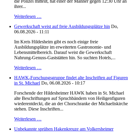
die Polizei mitteilt, hat einer der Männer gegen 12:30 Uhr an
ihrer...
Weiterlesen …
Gewerkschaft weist auf freie Ausbildungsplätze hin
Do,
06.08.2026 - 11:11
Im Kreis Hildesheim gibt es noch einige freie
Ausbildungsplätze im erweiterten Gastronomie- und
Lebensmittelbereich. Darauf weist die Gewerkschaft
Nahrung-Genuss-Gaststätten hin. So suchten Hotels,...
Weiterlesen …
HAWK-Forschungsgruppe findet alte Inschriften auf Figuren
in St. Michael
Do, 06.08.2026 - 10:17
Forschende der Hildesheimer HAWK haben in St. Michael
alte Beschriftungen auf Spruchbändern von Heiligenfiguren
wiederentdeckt, die an der Chorschranke der Michaeliskirche
stehen. Diese Inschriften...
Weiterlesen …
Unbekannte sprühen Hakenkreuze am Volkersheimer