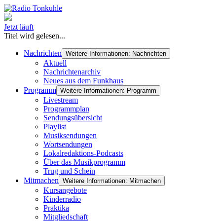
Jetzt läuft
Titel wird gelesen...
Nachrichten
Weitere Informationen: Nachrichten
Aktuell
Nachrichtenarchiv
Neues aus dem Funkhaus
Programm
Weitere Informationen: Programm
Livestream
Programmplan
Sendungsübersicht
Playlist
Musiksendungen
Wortsendungen
Lokalredaktions-Podcasts
Über das Musikprogramm
Trug und Schein
Mitmachen
Weitere Informationen: Mitmachen
Kursangebote
Kinderradio
Praktika
Mitgliedschaft