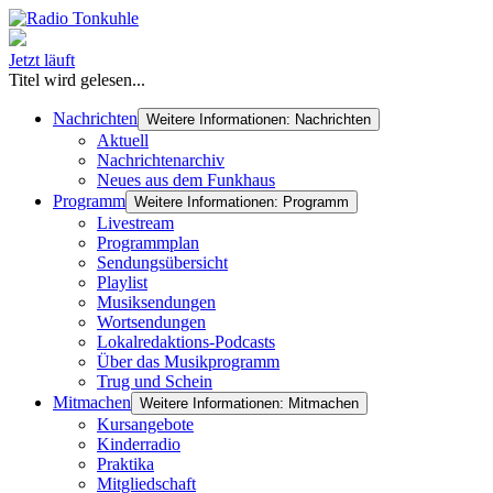
Jetzt läuft
Titel wird gelesen...
Nachrichten
Weitere Informationen: Nachrichten
Aktuell
Nachrichtenarchiv
Neues aus dem Funkhaus
Programm
Weitere Informationen: Programm
Livestream
Programmplan
Sendungsübersicht
Playlist
Musiksendungen
Wortsendungen
Lokalredaktions-Podcasts
Über das Musikprogramm
Trug und Schein
Mitmachen
Weitere Informationen: Mitmachen
Kursangebote
Kinderradio
Praktika
Mitgliedschaft