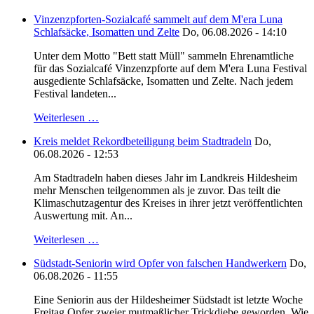
Vinzenzpforten-Sozialcafé sammelt auf dem M'era Luna
Schlafsäcke, Isomatten und Zelte
Do, 06.08.2026 - 14:10
Unter dem Motto "Bett statt Müll" sammeln Ehrenamtliche
für das Sozialcafé Vinzenzpforte auf dem M'era Luna Festival
ausgediente Schlafsäcke, Isomatten und Zelte. Nach jedem
Festival landeten...
Weiterlesen …
Kreis meldet Rekordbeteiligung beim Stadtradeln
Do,
06.08.2026 - 12:53
Am Stadtradeln haben dieses Jahr im Landkreis Hildesheim
mehr Menschen teilgenommen als je zuvor. Das teilt die
Klimaschutzagentur des Kreises in ihrer jetzt veröffentlichten
Auswertung mit. An...
Weiterlesen …
Südstadt-Seniorin wird Opfer von falschen Handwerkern
Do,
06.08.2026 - 11:55
Eine Seniorin aus der Hildesheimer Südstadt ist letzte Woche
Freitag Opfer zweier mutmaßlicher Trickdiebe geworden. Wie