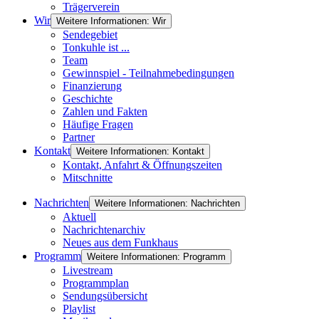
Trägerverein
Wir
Weitere Informationen: Wir
Sendegebiet
Tonkuhle ist ...
Team
Gewinnspiel - Teilnahmebedingungen
Finanzierung
Geschichte
Zahlen und Fakten
Häufige Fragen
Partner
Kontakt
Weitere Informationen: Kontakt
Kontakt, Anfahrt & Öffnungszeiten
Mitschnitte
Nachrichten
Weitere Informationen: Nachrichten
Aktuell
Nachrichtenarchiv
Neues aus dem Funkhaus
Programm
Weitere Informationen: Programm
Livestream
Programmplan
Sendungsübersicht
Playlist