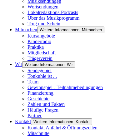
Musiksendungen
Wortsendungen
Lokalredaktions-Podcasts
Über das Musikprogramm
Trug und Schein
Mitmachen
Weitere Informationen: Mitmachen
Kursangebote
Kinderradio
Praktika
Mitgliedschaft
Trägerverein
Wir
Weitere Informationen: Wir
Sendegebiet
Tonkuhle ist ...
Team
Gewinnspiel - Teilnahmebedingungen
Finanzierung
Geschichte
Zahlen und Fakten
Häufige Fragen
Partner
Kontakt
Weitere Informationen: Kontakt
Kontakt, Anfahrt & Öffnungszeiten
Mitschnitte