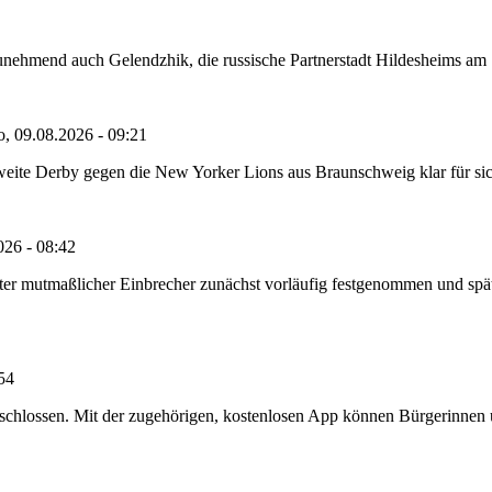
nehmend auch Gelendzhik, die russische Partnerstadt Hildesheims am Sch
o, 09.08.2026 - 09:21
eite Derby gegen die New Yorker Lions aus Braunschweig klar für sich 
026 - 08:42
e alter mutmaßlicher Einbrecher zunächst vorläufig festgenommen und 
:54
chlossen. Mit der zugehörigen, kostenlosen App können Bürgerinnen un