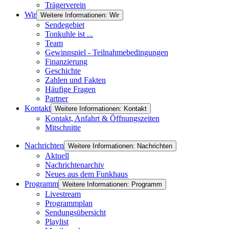
Trägerverein
Wir
Weitere Informationen: Wir
Sendegebiet
Tonkuhle ist ...
Team
Gewinnspiel - Teilnahmebedingungen
Finanzierung
Geschichte
Zahlen und Fakten
Häufige Fragen
Partner
Kontakt
Weitere Informationen: Kontakt
Kontakt, Anfahrt & Öffnungszeiten
Mitschnitte
Nachrichten
Weitere Informationen: Nachrichten
Aktuell
Nachrichtenarchiv
Neues aus dem Funkhaus
Programm
Weitere Informationen: Programm
Livestream
Programmplan
Sendungsübersicht
Playlist