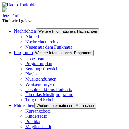
Jetzt läuft
Titel wird gelesen...
Nachrichten
Weitere Informationen: Nachrichten
Aktuell
Nachrichtenarchiv
Neues aus dem Funkhaus
Programm
Weitere Informationen: Programm
Livestream
Programmplan
Sendungsübersicht
Playlist
Musiksendungen
Wortsendungen
Lokalredaktions-Podcasts
Über das Musikprogramm
Trug und Schein
Mitmachen
Weitere Informationen: Mitmachen
Kursangebote
Kinderradio
Praktika
Mitgliedschaft