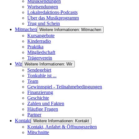
Musiksendungen
Wortsendungen
Lokalredaktions-Podcasts
Über das Musikprogramm
Trug und Schein
Mitmachen
Weitere Informationen: Mitmachen
Kursangebote
Kinderradio
Praktika
Mitgliedschaft
Trägerverein
Wir
Weitere Informationen: Wir
Sendegebiet
Tonkuhle ist ...
Team
Gewinnspiel - Teilnahmebedingungen
Finanzierung
Geschichte
Zahlen und Fakten
Häufige Fragen
Partner
Kontakt
Weitere Informationen: Kontakt
Kontakt, Anfahrt & Öffnungszeiten
Mitschnitte