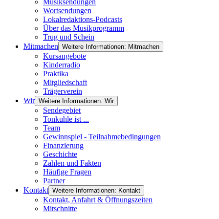
Musiksendungen
Wortsendungen
Lokalredaktions-Podcasts
Über das Musikprogramm
Trug und Schein
Mitmachen
Weitere Informationen: Mitmachen
Kursangebote
Kinderradio
Praktika
Mitgliedschaft
Trägerverein
Wir
Weitere Informationen: Wir
Sendegebiet
Tonkuhle ist ...
Team
Gewinnspiel - Teilnahmebedingungen
Finanzierung
Geschichte
Zahlen und Fakten
Häufige Fragen
Partner
Kontakt
Weitere Informationen: Kontakt
Kontakt, Anfahrt & Öffnungszeiten
Mitschnitte