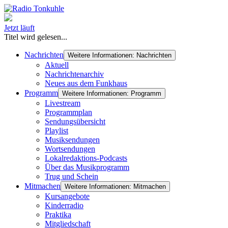
Jetzt läuft
Titel wird gelesen...
Nachrichten
Weitere Informationen: Nachrichten
Aktuell
Nachrichtenarchiv
Neues aus dem Funkhaus
Programm
Weitere Informationen: Programm
Livestream
Programmplan
Sendungsübersicht
Playlist
Musiksendungen
Wortsendungen
Lokalredaktions-Podcasts
Über das Musikprogramm
Trug und Schein
Mitmachen
Weitere Informationen: Mitmachen
Kursangebote
Kinderradio
Praktika
Mitgliedschaft