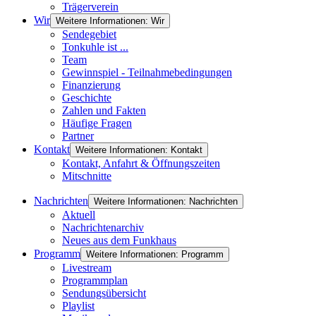
Trägerverein
Wir
Weitere Informationen: Wir
Sendegebiet
Tonkuhle ist ...
Team
Gewinnspiel - Teilnahmebedingungen
Finanzierung
Geschichte
Zahlen und Fakten
Häufige Fragen
Partner
Kontakt
Weitere Informationen: Kontakt
Kontakt, Anfahrt & Öffnungszeiten
Mitschnitte
Nachrichten
Weitere Informationen: Nachrichten
Aktuell
Nachrichtenarchiv
Neues aus dem Funkhaus
Programm
Weitere Informationen: Programm
Livestream
Programmplan
Sendungsübersicht
Playlist