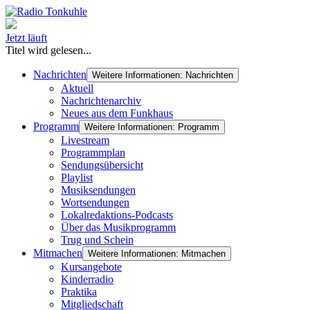
Jetzt läuft
Titel wird gelesen...
Nachrichten
Weitere Informationen: Nachrichten
Aktuell
Nachrichtenarchiv
Neues aus dem Funkhaus
Programm
Weitere Informationen: Programm
Livestream
Programmplan
Sendungsübersicht
Playlist
Musiksendungen
Wortsendungen
Lokalredaktions-Podcasts
Über das Musikprogramm
Trug und Schein
Mitmachen
Weitere Informationen: Mitmachen
Kursangebote
Kinderradio
Praktika
Mitgliedschaft