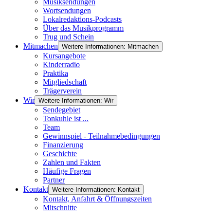
Musiksendungen
Wortsendungen
Lokalredaktions-Podcasts
Über das Musikprogramm
Trug und Schein
Mitmachen
Weitere Informationen: Mitmachen
Kursangebote
Kinderradio
Praktika
Mitgliedschaft
Trägerverein
Wir
Weitere Informationen: Wir
Sendegebiet
Tonkuhle ist ...
Team
Gewinnspiel - Teilnahmebedingungen
Finanzierung
Geschichte
Zahlen und Fakten
Häufige Fragen
Partner
Kontakt
Weitere Informationen: Kontakt
Kontakt, Anfahrt & Öffnungszeiten
Mitschnitte