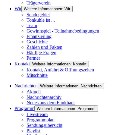
Trägerverein
Wir
Weitere Informationen: Wir
Sendegebiet
Tonkuhle ist ...
Team
Gewinnspiel - Teilnahmebedingungen
Finanzierung
Geschichte
Zahlen und Fakten
Häufige Fragen
Partner
Kontakt
Weitere Informationen: Kontakt
Kontakt, Anfahrt & Öffnungszeiten
Mitschnitte
Nachrichten
Weitere Informationen: Nachrichten
Aktuell
Nachrichtenarchiv
Neues aus dem Funkhaus
Programm
Weitere Informationen: Programm
Livestream
Programmplan
Sendungsübersicht
Playlist