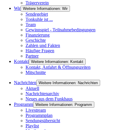
Trägerverein
Wir
Weitere Informationen: Wir
Sendegebiet
Tonkuhle ist ...
Team
Gewinnspiel - Teilnahmebedingungen
Finanzierung
Geschichte
Zahlen und Fakten
Häufige Fragen
Partner
Kontakt
Weitere Informationen: Kontakt
Kontakt, Anfahrt & Öffnungszeiten
Mitschnitte
Nachrichten
Weitere Informationen: Nachrichten
Aktuell
Nachrichtenarchiv
Neues aus dem Funkhaus
Programm
Weitere Informationen: Programm
Livestream
Programmplan
Sendungsübersicht
Playlist