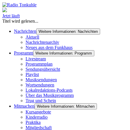
Jetzt läuft
Titel wird gelesen...
Nachrichten
Weitere Informationen: Nachrichten
Aktuell
Nachrichtenarchiv
Neues aus dem Funkhaus
Programm
Weitere Informationen: Programm
Livestream
Programmplan
Sendungsübersicht
Playlist
Musiksendungen
Wortsendungen
Lokalredaktions-Podcasts
Über das Musikprogramm
Trug und Schein
Mitmachen
Weitere Informationen: Mitmachen
Kursangebote
Kinderradio
Praktika
Mitgliedschaft