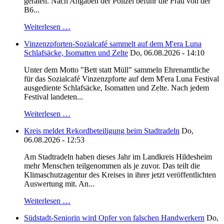
geraten. Nach Angaben der Polizei befuhr die Frau von der
B6...
Weiterlesen …
Vinzenzpforten-Sozialcafé sammelt auf dem M'era Luna
Schlafsäcke, Isomatten und Zelte
Do, 06.08.2026 - 14:10
Unter dem Motto "Bett statt Müll" sammeln Ehrenamtliche
für das Sozialcafé Vinzenzpforte auf dem M'era Luna Festival
ausgediente Schlafsäcke, Isomatten und Zelte. Nach jedem
Festival landeten...
Weiterlesen …
Kreis meldet Rekordbeteiligung beim Stadtradeln
Do,
06.08.2026 - 12:53
Am Stadtradeln haben dieses Jahr im Landkreis Hildesheim
mehr Menschen teilgenommen als je zuvor. Das teilt die
Klimaschutzagentur des Kreises in ihrer jetzt veröffentlichten
Auswertung mit. An...
Weiterlesen …
Südstadt-Seniorin wird Opfer von falschen Handwerkern
Do,