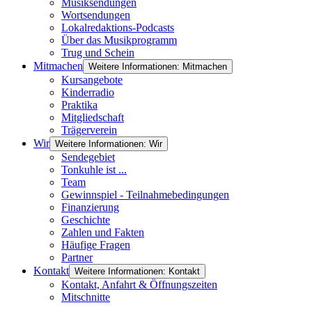
Musiksendungen
Wortsendungen
Lokalredaktions-Podcasts
Über das Musikprogramm
Trug und Schein
Mitmachen
Weitere Informationen: Mitmachen
Kursangebote
Kinderradio
Praktika
Mitgliedschaft
Trägerverein
Wir
Weitere Informationen: Wir
Sendegebiet
Tonkuhle ist ...
Team
Gewinnspiel - Teilnahmebedingungen
Finanzierung
Geschichte
Zahlen und Fakten
Häufige Fragen
Partner
Kontakt
Weitere Informationen: Kontakt
Kontakt, Anfahrt & Öffnungszeiten
Mitschnitte