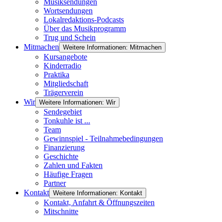
Musiksendungen
Wortsendungen
Lokalredaktions-Podcasts
Über das Musikprogramm
Trug und Schein
Mitmachen
Weitere Informationen: Mitmachen
Kursangebote
Kinderradio
Praktika
Mitgliedschaft
Trägerverein
Wir
Weitere Informationen: Wir
Sendegebiet
Tonkuhle ist ...
Team
Gewinnspiel - Teilnahmebedingungen
Finanzierung
Geschichte
Zahlen und Fakten
Häufige Fragen
Partner
Kontakt
Weitere Informationen: Kontakt
Kontakt, Anfahrt & Öffnungszeiten
Mitschnitte