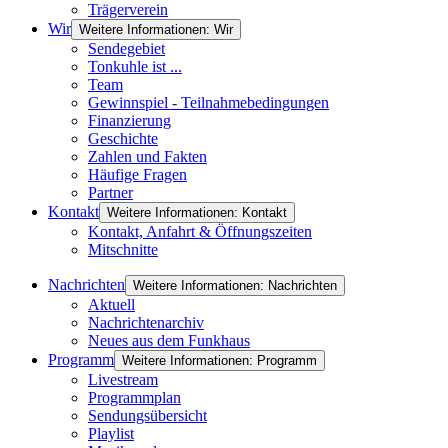
Trägerverein
Wir
Weitere Informationen: Wir
Sendegebiet
Tonkuhle ist ...
Team
Gewinnspiel - Teilnahmebedingungen
Finanzierung
Geschichte
Zahlen und Fakten
Häufige Fragen
Partner
Kontakt
Weitere Informationen: Kontakt
Kontakt, Anfahrt & Öffnungszeiten
Mitschnitte
Nachrichten
Weitere Informationen: Nachrichten
Aktuell
Nachrichtenarchiv
Neues aus dem Funkhaus
Programm
Weitere Informationen: Programm
Livestream
Programmplan
Sendungsübersicht
Playlist