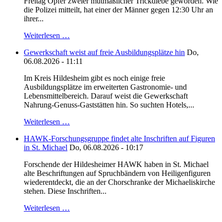
Freitag Opfer zweier mutmaßlicher Trickdiebe geworden. Wie
die Polizei mitteilt, hat einer der Männer gegen 12:30 Uhr an
ihrer...
Weiterlesen …
Gewerkschaft weist auf freie Ausbildungsplätze hin
Do,
06.08.2026 - 11:11
Im Kreis Hildesheim gibt es noch einige freie
Ausbildungsplätze im erweiterten Gastronomie- und
Lebensmittelbereich. Darauf weist die Gewerkschaft
Nahrung-Genuss-Gaststätten hin. So suchten Hotels,...
Weiterlesen …
HAWK-Forschungsgruppe findet alte Inschriften auf Figuren
in St. Michael
Do, 06.08.2026 - 10:17
Forschende der Hildesheimer HAWK haben in St. Michael
alte Beschriftungen auf Spruchbändern von Heiligenfiguren
wiederentdeckt, die an der Chorschranke der Michaeliskirche
stehen. Diese Inschriften...
Weiterlesen …