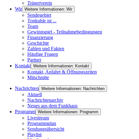
Trägerverein
Wir
Weitere Informationen: Wir
Sendegebiet
Tonkuhle ist ...
Team
Gewinnspiel - Teilnahmebedingungen
Finanzierung
Geschichte
Zahlen und Fakten
Häufige Fragen
Partner
Kontakt
Weitere Informationen: Kontakt
Kontakt, Anfahrt & Öffnungszeiten
Mitschnitte
Nachrichten
Weitere Informationen: Nachrichten
Aktuell
Nachrichtenarchiv
Neues aus dem Funkhaus
Programm
Weitere Informationen: Programm
Livestream
Programmplan
Sendungsübersicht
Playlist