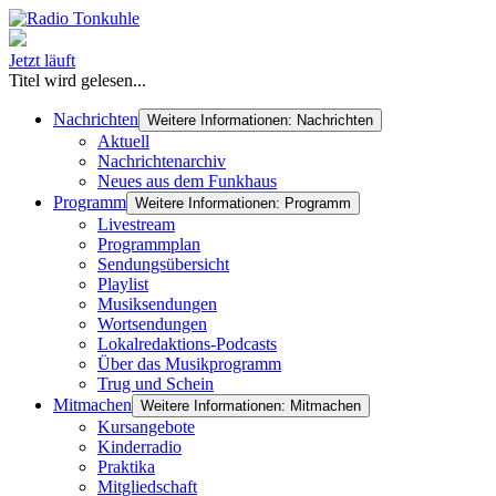
Jetzt läuft
Titel wird gelesen...
Nachrichten
Weitere Informationen: Nachrichten
Aktuell
Nachrichtenarchiv
Neues aus dem Funkhaus
Programm
Weitere Informationen: Programm
Livestream
Programmplan
Sendungsübersicht
Playlist
Musiksendungen
Wortsendungen
Lokalredaktions-Podcasts
Über das Musikprogramm
Trug und Schein
Mitmachen
Weitere Informationen: Mitmachen
Kursangebote
Kinderradio
Praktika
Mitgliedschaft