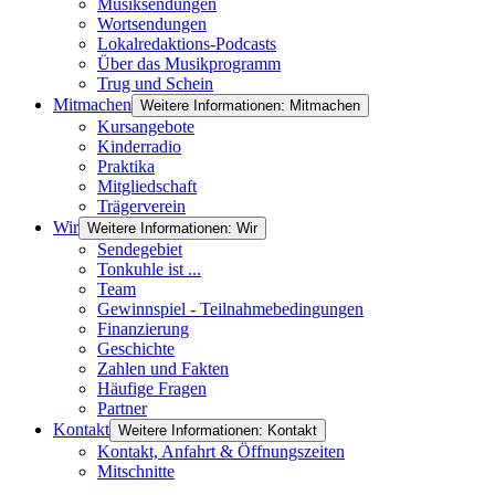
Musiksendungen
Wortsendungen
Lokalredaktions-Podcasts
Über das Musikprogramm
Trug und Schein
Mitmachen
Weitere Informationen: Mitmachen
Kursangebote
Kinderradio
Praktika
Mitgliedschaft
Trägerverein
Wir
Weitere Informationen: Wir
Sendegebiet
Tonkuhle ist ...
Team
Gewinnspiel - Teilnahmebedingungen
Finanzierung
Geschichte
Zahlen und Fakten
Häufige Fragen
Partner
Kontakt
Weitere Informationen: Kontakt
Kontakt, Anfahrt & Öffnungszeiten
Mitschnitte