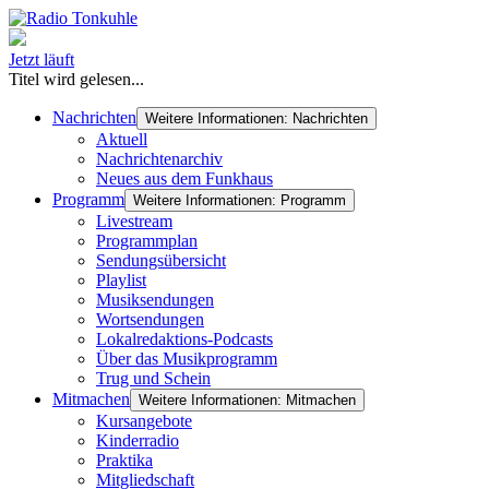
Jetzt läuft
Titel wird gelesen...
Nachrichten
Weitere Informationen: Nachrichten
Aktuell
Nachrichtenarchiv
Neues aus dem Funkhaus
Programm
Weitere Informationen: Programm
Livestream
Programmplan
Sendungsübersicht
Playlist
Musiksendungen
Wortsendungen
Lokalredaktions-Podcasts
Über das Musikprogramm
Trug und Schein
Mitmachen
Weitere Informationen: Mitmachen
Kursangebote
Kinderradio
Praktika
Mitgliedschaft