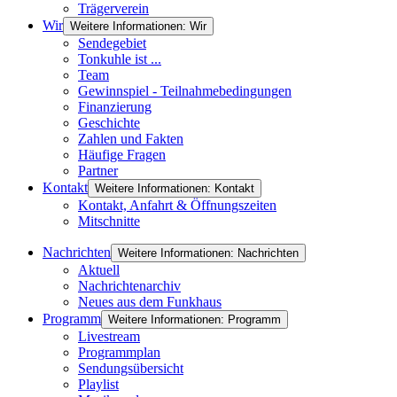
Trägerverein
Wir
Weitere Informationen: Wir
Sendegebiet
Tonkuhle ist ...
Team
Gewinnspiel - Teilnahmebedingungen
Finanzierung
Geschichte
Zahlen und Fakten
Häufige Fragen
Partner
Kontakt
Weitere Informationen: Kontakt
Kontakt, Anfahrt & Öffnungszeiten
Mitschnitte
Nachrichten
Weitere Informationen: Nachrichten
Aktuell
Nachrichtenarchiv
Neues aus dem Funkhaus
Programm
Weitere Informationen: Programm
Livestream
Programmplan
Sendungsübersicht
Playlist