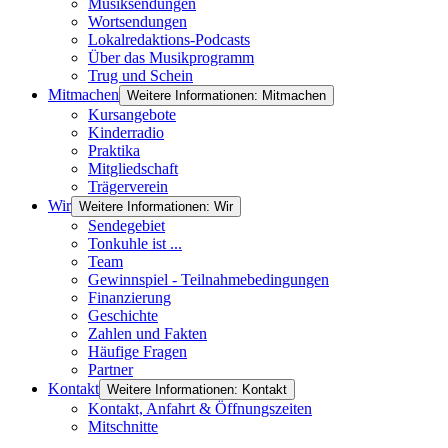
Musiksendungen
Wortsendungen
Lokalredaktions-Podcasts
Über das Musikprogramm
Trug und Schein
Mitmachen
Weitere Informationen: Mitmachen
Kursangebote
Kinderradio
Praktika
Mitgliedschaft
Trägerverein
Wir
Weitere Informationen: Wir
Sendegebiet
Tonkuhle ist ...
Team
Gewinnspiel - Teilnahmebedingungen
Finanzierung
Geschichte
Zahlen und Fakten
Häufige Fragen
Partner
Kontakt
Weitere Informationen: Kontakt
Kontakt, Anfahrt & Öffnungszeiten
Mitschnitte