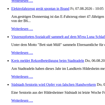
Weiterlesen …
Elektrofahrzeug gerät spontan in Brand
Fr, 07.08.2026 - 10:05
Am.gestrigen Donnerstag ist das E-Fahrzeug einer 47-Jährige
von der B6...
Weiterlesen …
Vinzenzpforten-Sozialcafé sammelt auf dem M'era Luna Schlaf
Unter dem Motto "Bett statt Müll" sammeln Ehrenamtliche für d
Weiterlesen …
Kreis meldet Rekordbeteiligung beim Stadtradeln
Do, 06.08.20
Am Stadtradeln haben dieses Jahr im Landkreis Hildesheim mehr 
Weiterlesen …
Südstadt-Seniorin wird Opfer von falschen Handwerkern
Do, 0
Eine Seniorin aus der Hildesheimer Südstadt ist letzte Woche F
Weiterlesen …