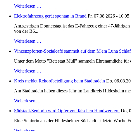
Weiterlesen …
Elektrofahrzeug gerät spontan in Brand
Fr, 07.08.2026 - 10:05
Am.gestrigen Donnerstag ist das E-Fahrzeug einer 47-Jährige
von der B6...
Weiterlesen …
Vinzenzpforten-Sozialcafé sammelt auf dem M'era Luna Schlaf
Unter dem Motto "Bett statt Müll" sammeln Ehrenamtliche für d
Weiterlesen …
Kreis meldet Rekordbeteiligung beim Stadtradeln
Do, 06.08.20
Am Stadtradeln haben dieses Jahr im Landkreis Hildesheim mehr 
Weiterlesen …
Südstadt-Seniorin wird Opfer von falschen Handwerkern
Do, 0
Eine Seniorin aus der Hildesheimer Südstadt ist letzte Woche F
Weiterlesen …