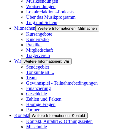
Musiksendungen
Wortsendungen
Lokalredaktions-Podcasts
Über das Musikprogramm
Trug und Schein
Mitmachen
Weitere Informationen: Mitmachen
Kursangebote
Kinderradio
Praktika
Mitgliedschaft
Trägerverein
Wir
Weitere Informationen: Wir
Sendegebiet
Tonkuhle ist ...
Team
Gewinnspiel - Teilnahmebedingungen
Finanzierung
Geschichte
Zahlen und Fakten
Häufige Fragen
Partner
Kontakt
Weitere Informationen: Kontakt
Kontakt, Anfahrt & Öffnungszeiten
Mitschnitte