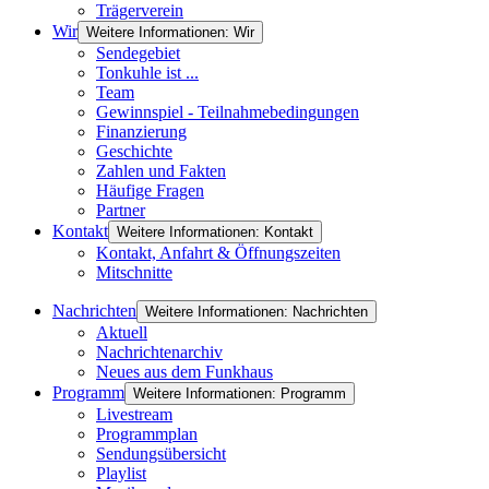
Trägerverein
Wir
Weitere Informationen: Wir
Sendegebiet
Tonkuhle ist ...
Team
Gewinnspiel - Teilnahmebedingungen
Finanzierung
Geschichte
Zahlen und Fakten
Häufige Fragen
Partner
Kontakt
Weitere Informationen: Kontakt
Kontakt, Anfahrt & Öffnungszeiten
Mitschnitte
Nachrichten
Weitere Informationen: Nachrichten
Aktuell
Nachrichtenarchiv
Neues aus dem Funkhaus
Programm
Weitere Informationen: Programm
Livestream
Programmplan
Sendungsübersicht
Playlist