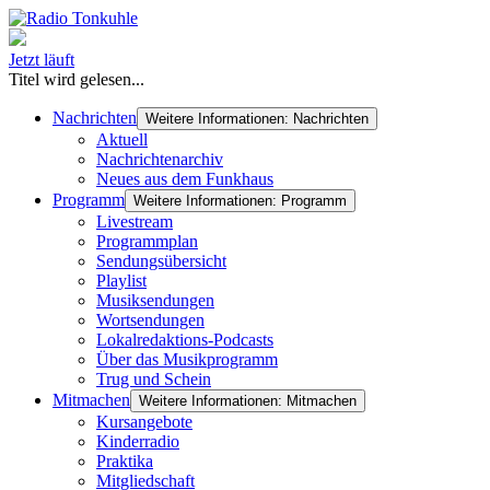
Jetzt läuft
Titel wird gelesen...
Nachrichten
Weitere Informationen: Nachrichten
Aktuell
Nachrichtenarchiv
Neues aus dem Funkhaus
Programm
Weitere Informationen: Programm
Livestream
Programmplan
Sendungsübersicht
Playlist
Musiksendungen
Wortsendungen
Lokalredaktions-Podcasts
Über das Musikprogramm
Trug und Schein
Mitmachen
Weitere Informationen: Mitmachen
Kursangebote
Kinderradio
Praktika
Mitgliedschaft