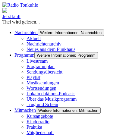
Jetzt läuft
Titel wird gelesen...
Nachrichten
Weitere Informationen: Nachrichten
Aktuell
Nachrichtenarchiv
Neues aus dem Funkhaus
Programm
Weitere Informationen: Programm
Livestream
Programmplan
Sendungsübersicht
Playlist
Musiksendungen
Wortsendungen
Lokalredaktions-Podcasts
Über das Musikprogramm
Trug und Schein
Mitmachen
Weitere Informationen: Mitmachen
Kursangebote
Kinderradio
Praktika
Mitgliedschaft