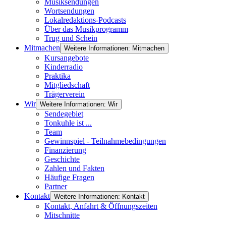
Musiksendungen
Wortsendungen
Lokalredaktions-Podcasts
Über das Musikprogramm
Trug und Schein
Mitmachen
Weitere Informationen: Mitmachen
Kursangebote
Kinderradio
Praktika
Mitgliedschaft
Trägerverein
Wir
Weitere Informationen: Wir
Sendegebiet
Tonkuhle ist ...
Team
Gewinnspiel - Teilnahmebedingungen
Finanzierung
Geschichte
Zahlen und Fakten
Häufige Fragen
Partner
Kontakt
Weitere Informationen: Kontakt
Kontakt, Anfahrt & Öffnungszeiten
Mitschnitte