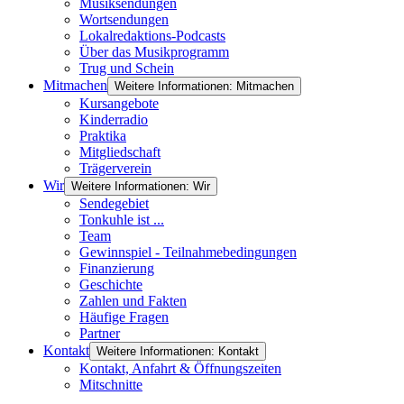
Musiksendungen
Wortsendungen
Lokalredaktions-Podcasts
Über das Musikprogramm
Trug und Schein
Mitmachen
Weitere Informationen: Mitmachen
Kursangebote
Kinderradio
Praktika
Mitgliedschaft
Trägerverein
Wir
Weitere Informationen: Wir
Sendegebiet
Tonkuhle ist ...
Team
Gewinnspiel - Teilnahmebedingungen
Finanzierung
Geschichte
Zahlen und Fakten
Häufige Fragen
Partner
Kontakt
Weitere Informationen: Kontakt
Kontakt, Anfahrt & Öffnungszeiten
Mitschnitte