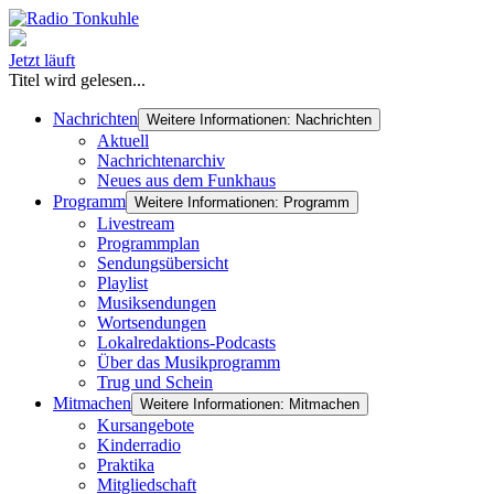
Jetzt läuft
Titel wird gelesen...
Nachrichten
Weitere Informationen: Nachrichten
Aktuell
Nachrichtenarchiv
Neues aus dem Funkhaus
Programm
Weitere Informationen: Programm
Livestream
Programmplan
Sendungsübersicht
Playlist
Musiksendungen
Wortsendungen
Lokalredaktions-Podcasts
Über das Musikprogramm
Trug und Schein
Mitmachen
Weitere Informationen: Mitmachen
Kursangebote
Kinderradio
Praktika
Mitgliedschaft