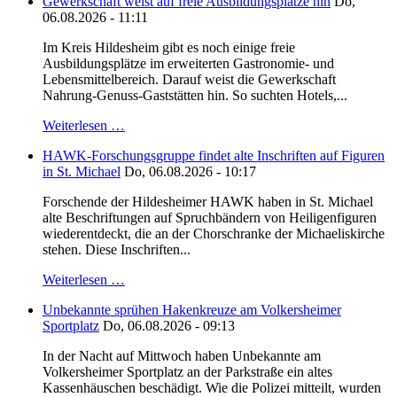
Gewerkschaft weist auf freie Ausbildungsplätze hin
Do,
06.08.2026 - 11:11
Im Kreis Hildesheim gibt es noch einige freie
Ausbildungsplätze im erweiterten Gastronomie- und
Lebensmittelbereich. Darauf weist die Gewerkschaft
Nahrung-Genuss-Gaststätten hin. So suchten Hotels,...
Weiterlesen …
HAWK-Forschungsgruppe findet alte Inschriften auf Figuren
in St. Michael
Do, 06.08.2026 - 10:17
Forschende der Hildesheimer HAWK haben in St. Michael
alte Beschriftungen auf Spruchbändern von Heiligenfiguren
wiederentdeckt, die an der Chorschranke der Michaeliskirche
stehen. Diese Inschriften...
Weiterlesen …
Unbekannte sprühen Hakenkreuze am Volkersheimer
Sportplatz
Do, 06.08.2026 - 09:13
In der Nacht auf Mittwoch haben Unbekannte am
Volkersheimer Sportplatz an der Parkstraße ein altes
Kassenhäuschen beschädigt. Wie die Polizei mitteilt, wurden