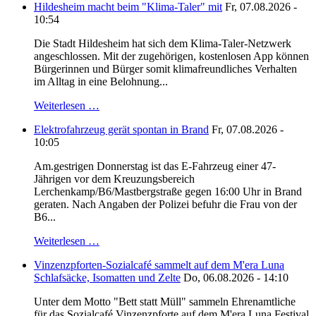
Hildesheim macht beim "Klima-Taler" mit
Fr, 07.08.2026 -
10:54
Die Stadt Hildesheim hat sich dem Klima-Taler-Netzwerk
angeschlossen. Mit der zugehörigen, kostenlosen App können
Bürgerinnen und Bürger somit klimafreundliches Verhalten
im Alltag in eine Belohnung...
Weiterlesen …
Elektrofahrzeug gerät spontan in Brand
Fr, 07.08.2026 -
10:05
Am.gestrigen Donnerstag ist das E-Fahrzeug einer 47-
Jährigen vor dem Kreuzungsbereich
Lerchenkamp/B6/Mastbergstraße gegen 16:00 Uhr in Brand
geraten. Nach Angaben der Polizei befuhr die Frau von der
B6...
Weiterlesen …
Vinzenzpforten-Sozialcafé sammelt auf dem M'era Luna
Schlafsäcke, Isomatten und Zelte
Do, 06.08.2026 - 14:10
Unter dem Motto "Bett statt Müll" sammeln Ehrenamtliche
für das Sozialcafé Vinzenzpforte auf dem M'era Luna Festival