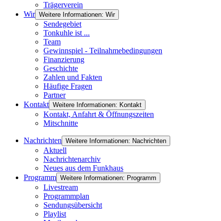
Trägerverein
Wir
Weitere Informationen: Wir
Sendegebiet
Tonkuhle ist ...
Team
Gewinnspiel - Teilnahmebedingungen
Finanzierung
Geschichte
Zahlen und Fakten
Häufige Fragen
Partner
Kontakt
Weitere Informationen: Kontakt
Kontakt, Anfahrt & Öffnungszeiten
Mitschnitte
Nachrichten
Weitere Informationen: Nachrichten
Aktuell
Nachrichtenarchiv
Neues aus dem Funkhaus
Programm
Weitere Informationen: Programm
Livestream
Programmplan
Sendungsübersicht
Playlist