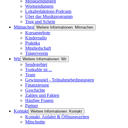
Musiksendungen
Wortsendungen
Lokalredaktions-Podcasts
Über das Musikprogramm
Trug und Schein
Mitmachen
Weitere Informationen: Mitmachen
Kursangebote
Kinderradio
Praktika
Mitgliedschaft
Trägerverein
Wir
Weitere Informationen: Wir
Sendegebiet
Tonkuhle ist ...
Team
Gewinnspiel - Teilnahmebedingungen
Finanzierung
Geschichte
Zahlen und Fakten
Häufige Fragen
Partner
Kontakt
Weitere Informationen: Kontakt
Kontakt, Anfahrt & Öffnungszeiten
Mitschnitte