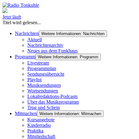
Jetzt läuft
Titel wird gelesen...
Nachrichten
Weitere Informationen: Nachrichten
Aktuell
Nachrichtenarchiv
Neues aus dem Funkhaus
Programm
Weitere Informationen: Programm
Livestream
Programmplan
Sendungsübersicht
Playlist
Musiksendungen
Wortsendungen
Lokalredaktions-Podcasts
Über das Musikprogramm
Trug und Schein
Mitmachen
Weitere Informationen: Mitmachen
Kursangebote
Kinderradio
Praktika
Mitgliedschaft