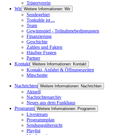
Trägerverein
Wir
Weitere Informationen: Wir
Sendegebiet
Tonkuhle ist ...
Team
Gewinnspiel - Teilnahmebedingungen
Finanzierung
Geschichte
Zahlen und Fakten
Häufige Fragen
Partner
Kontakt
Weitere Informationen: Kontakt
Kontakt, Anfahrt & Öffnungszeiten
Mitschnitte
Nachrichten
Weitere Informationen: Nachrichten
Aktuell
Nachrichtenarchiv
Neues aus dem Funkhaus
Programm
Weitere Informationen: Programm
Livestream
Programmplan
Sendungsübersicht
Playlist