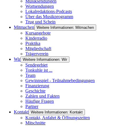
Musiksendungen
Wortsendungen
Lokalredaktions-Podcasts
Über das Musikprogramm
Trug und Schein
Mitmachen
Weitere Informationen: Mitmachen
Kursangebote
Kinderradio
Praktika
Mitgliedschaft
Trägerverein
Wir
Weitere Informationen: Wir
Sendegebiet
Tonkuhle ist ...
Team
Gewinnspiel - Teilnahmebedingungen
Finanzierung
Geschichte
Zahlen und Fakten
Häufige Fragen
Partner
Kontakt
Weitere Informationen: Kontakt
Kontakt, Anfahrt & Öffnungszeiten
Mitschnitte