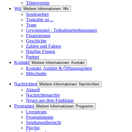
Trägerverein
Wir
Weitere Informationen: Wir
Sendegebiet
Tonkuhle ist ...
Team
Gewinnspiel - Teilnahmebedingungen
Finanzierung
Geschichte
Zahlen und Fakten
Häufige Fragen
Partner
Kontakt
Weitere Informationen: Kontakt
Kontakt, Anfahrt & Öffnungszeiten
Mitschnitte
Nachrichten
Weitere Informationen: Nachrichten
Aktuell
Nachrichtenarchiv
Neues aus dem Funkhaus
Programm
Weitere Informationen: Programm
Livestream
Programmplan
Sendungsübersicht
Playlist