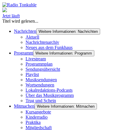
Jetzt läuft
Titel wird gelesen...
Nachrichten
Weitere Informationen: Nachrichten
Aktuell
Nachrichtenarchiv
Neues aus dem Funkhaus
Programm
Weitere Informationen: Programm
Livestream
Programmplan
Sendungsübersicht
Playlist
Musiksendungen
Wortsendungen
Lokalredaktions-Podcasts
Über das Musikprogramm
Trug und Schein
Mitmachen
Weitere Informationen: Mitmachen
Kursangebote
Kinderradio
Praktika
Mitgliedschaft