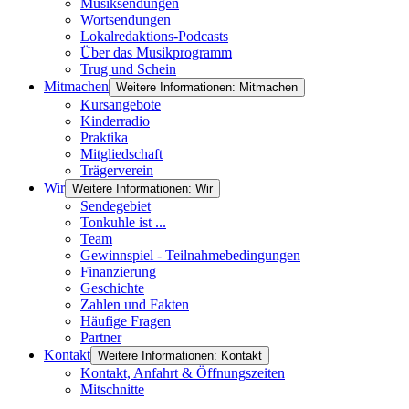
Musiksendungen
Wortsendungen
Lokalredaktions-Podcasts
Über das Musikprogramm
Trug und Schein
Mitmachen
Weitere Informationen: Mitmachen
Kursangebote
Kinderradio
Praktika
Mitgliedschaft
Trägerverein
Wir
Weitere Informationen: Wir
Sendegebiet
Tonkuhle ist ...
Team
Gewinnspiel - Teilnahmebedingungen
Finanzierung
Geschichte
Zahlen und Fakten
Häufige Fragen
Partner
Kontakt
Weitere Informationen: Kontakt
Kontakt, Anfahrt & Öffnungszeiten
Mitschnitte