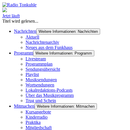
Jetzt läuft
Titel wird gelesen...
Nachrichten
Weitere Informationen: Nachrichten
Aktuell
Nachrichtenarchiv
Neues aus dem Funkhaus
Programm
Weitere Informationen: Programm
Livestream
Programmplan
Sendungsübersicht
Playlist
Musiksendungen
Wortsendungen
Lokalredaktions-Podcasts
Über das Musikprogramm
Trug und Schein
Mitmachen
Weitere Informationen: Mitmachen
Kursangebote
Kinderradio
Praktika
Mitgliedschaft