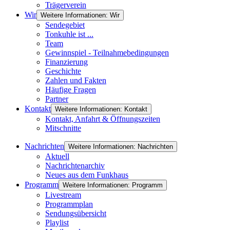
Trägerverein
Wir
Weitere Informationen: Wir
Sendegebiet
Tonkuhle ist ...
Team
Gewinnspiel - Teilnahmebedingungen
Finanzierung
Geschichte
Zahlen und Fakten
Häufige Fragen
Partner
Kontakt
Weitere Informationen: Kontakt
Kontakt, Anfahrt & Öffnungszeiten
Mitschnitte
Nachrichten
Weitere Informationen: Nachrichten
Aktuell
Nachrichtenarchiv
Neues aus dem Funkhaus
Programm
Weitere Informationen: Programm
Livestream
Programmplan
Sendungsübersicht
Playlist