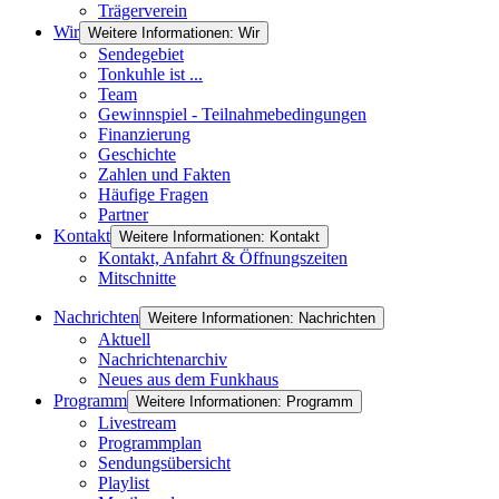
Trägerverein
Wir
Weitere Informationen: Wir
Sendegebiet
Tonkuhle ist ...
Team
Gewinnspiel - Teilnahmebedingungen
Finanzierung
Geschichte
Zahlen und Fakten
Häufige Fragen
Partner
Kontakt
Weitere Informationen: Kontakt
Kontakt, Anfahrt & Öffnungszeiten
Mitschnitte
Nachrichten
Weitere Informationen: Nachrichten
Aktuell
Nachrichtenarchiv
Neues aus dem Funkhaus
Programm
Weitere Informationen: Programm
Livestream
Programmplan
Sendungsübersicht
Playlist