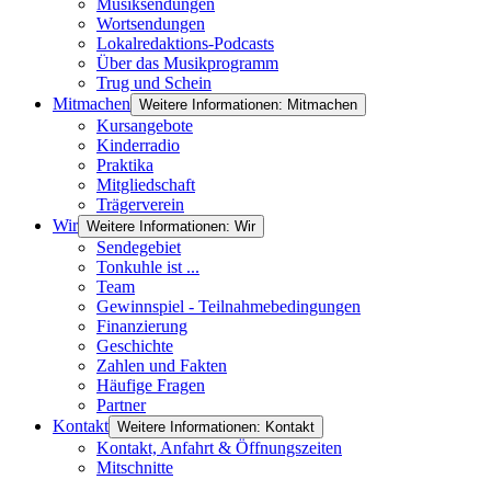
Musiksendungen
Wortsendungen
Lokalredaktions-Podcasts
Über das Musikprogramm
Trug und Schein
Mitmachen
Weitere Informationen: Mitmachen
Kursangebote
Kinderradio
Praktika
Mitgliedschaft
Trägerverein
Wir
Weitere Informationen: Wir
Sendegebiet
Tonkuhle ist ...
Team
Gewinnspiel - Teilnahmebedingungen
Finanzierung
Geschichte
Zahlen und Fakten
Häufige Fragen
Partner
Kontakt
Weitere Informationen: Kontakt
Kontakt, Anfahrt & Öffnungszeiten
Mitschnitte