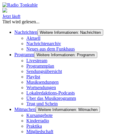
Jetzt läuft
Titel wird gelesen...
Nachrichten
Weitere Informationen: Nachrichten
Aktuell
Nachrichtenarchiv
Neues aus dem Funkhaus
Programm
Weitere Informationen: Programm
Livestream
Programmplan
Sendungsübersicht
Playlist
Musiksendungen
Wortsendungen
Lokalredaktions-Podcasts
Über das Musikprogramm
Trug und Schein
Mitmachen
Weitere Informationen: Mitmachen
Kursangebote
Kinderradio
Praktika
Mitgliedschaft