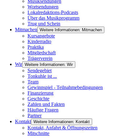
Musiksendungen
Wortsendungen
Lokalredaktions-Podcasts
Über das Musikprogramm
Trug und Schein
Mitmachen
Weitere Informationen: Mitmachen
Kursangebote
Kinderradio
Praktika
Mitgliedschaft
Trägerverein
Wir
Weitere Informationen: Wir
Sendegebiet
Tonkuhle ist ...
Team
Gewinnspiel - Teilnahmebedingungen
Finanzierung
Geschichte
Zahlen und Fakten
Häufige Fragen
Partner
Kontakt
Weitere Informationen: Kontakt
Kontakt, Anfahrt & Öffnungszeiten
Mitschnitte