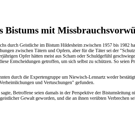
es Bistums mit Missbrauchsvorw
chs durch Geistliche im Bistum Hildesheim zwischen 1957 bis 1982 hat
hungen zwischen Tätern und Opfern, aber für die Täter sei der "Schutz
erjährigen Opfer hätten meist aus Scham oder Schuldgefühl geschwiegen
iese Entscheidungen getroffen, um sich selbst zu schützen. So seien Pr
nten durch die Expertengruppe um Niewisch-Lennartz weder bestätigt n
 "Verheimlichungen und Vertuschungen" gefunden.
, sagte, Betroffene seien damals in der Perspektive der Bistumsleitung
nd geistlicher Gewalt geworden, und die an ihnen verübten Verbrechen