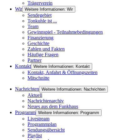
Trägerverein
Wir
Weitere Informationen: Wir
Sendegebiet
Tonkuhle ist ...
Team
Gewinnspiel - Teilnahmebedingungen
Finanzierung
Geschichte
Zahlen und Fakten
Häufige Fragen
Partner
Kontakt
Weitere Informationen: Kontakt
Kontakt, Anfahrt & Öffnungszeiten
Mitschnitte
Nachrichten
Weitere Informationen: Nachrichten
Aktuell
Nachrichtenarchiv
Neues aus dem Funkhaus
Programm
Weitere Informationen: Programm
Livestream
Programmplan
Sendungsübersicht
Playlist