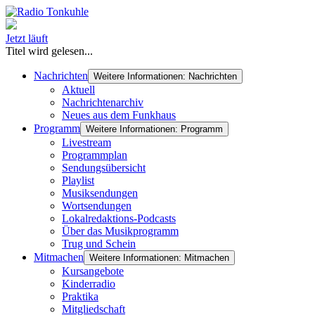
Jetzt läuft
Titel wird gelesen...
Nachrichten
Weitere Informationen: Nachrichten
Aktuell
Nachrichtenarchiv
Neues aus dem Funkhaus
Programm
Weitere Informationen: Programm
Livestream
Programmplan
Sendungsübersicht
Playlist
Musiksendungen
Wortsendungen
Lokalredaktions-Podcasts
Über das Musikprogramm
Trug und Schein
Mitmachen
Weitere Informationen: Mitmachen
Kursangebote
Kinderradio
Praktika
Mitgliedschaft