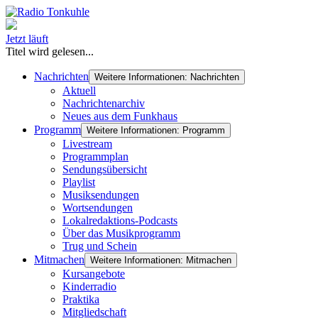
Jetzt läuft
Titel wird gelesen...
Nachrichten
Weitere Informationen: Nachrichten
Aktuell
Nachrichtenarchiv
Neues aus dem Funkhaus
Programm
Weitere Informationen: Programm
Livestream
Programmplan
Sendungsübersicht
Playlist
Musiksendungen
Wortsendungen
Lokalredaktions-Podcasts
Über das Musikprogramm
Trug und Schein
Mitmachen
Weitere Informationen: Mitmachen
Kursangebote
Kinderradio
Praktika
Mitgliedschaft