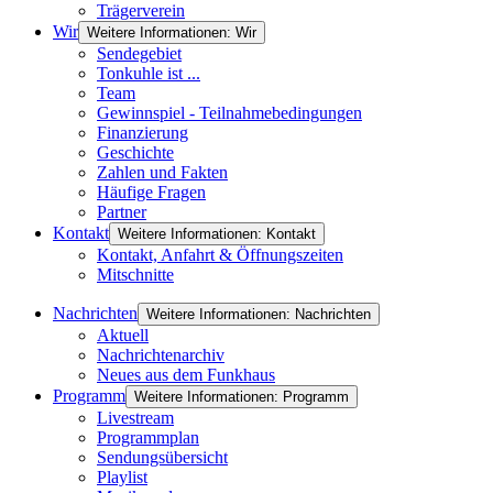
Trägerverein
Wir
Weitere Informationen: Wir
Sendegebiet
Tonkuhle ist ...
Team
Gewinnspiel - Teilnahmebedingungen
Finanzierung
Geschichte
Zahlen und Fakten
Häufige Fragen
Partner
Kontakt
Weitere Informationen: Kontakt
Kontakt, Anfahrt & Öffnungszeiten
Mitschnitte
Nachrichten
Weitere Informationen: Nachrichten
Aktuell
Nachrichtenarchiv
Neues aus dem Funkhaus
Programm
Weitere Informationen: Programm
Livestream
Programmplan
Sendungsübersicht
Playlist