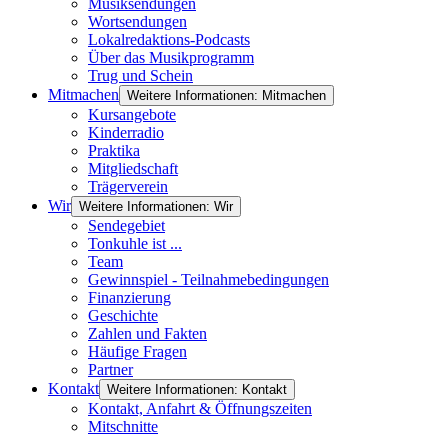
Musiksendungen
Wortsendungen
Lokalredaktions-Podcasts
Über das Musikprogramm
Trug und Schein
Mitmachen
Weitere Informationen: Mitmachen
Kursangebote
Kinderradio
Praktika
Mitgliedschaft
Trägerverein
Wir
Weitere Informationen: Wir
Sendegebiet
Tonkuhle ist ...
Team
Gewinnspiel - Teilnahmebedingungen
Finanzierung
Geschichte
Zahlen und Fakten
Häufige Fragen
Partner
Kontakt
Weitere Informationen: Kontakt
Kontakt, Anfahrt & Öffnungszeiten
Mitschnitte